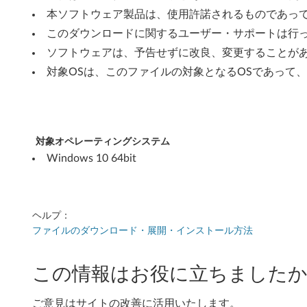
ド
本ソフトウェア製品は、使用許諾されるものであっ
ラ
このダウンロードに関するユーザー・サポートは行
ソフトウェアは、予告せずに改良、変更することが
イ
対象OSは、このファイルの対象となるOSであって
バ
ー
W
対象オペレーティングシステム
Windows 10 64bit
i
n
ヘルプ：
d
ファイルのダウンロード・展開・インストール方法
o
この情報はお役に立ちましたか
w
s
ご意見はサイトの改善に活用いたします。