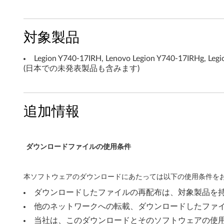
ン
タ
対象製品
フ
Legion Y740-17IRH, Lenovo Legion Y740-17IRHg, Leg
(日本での未発表製品も含みます)
ェ
ー
追加情報
ス
(
ダウンロードファイルの使用条件
M
E
本ソフトウェアのダウンロードにあたっては以下の使用条件をお
I
ダウンロードしたファイルの再配布は、対象製品を
他のネットワークへの転載、ダウンロードしたファ
)
当社は、このダウンロードとそのソフトウェアの使