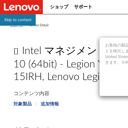
ショップ
サポート
Skip to content
サポート
>
Driver Detail
お客様の製品の
Intel マネジメント エ
とを検出しま
United S
10 (64bit) - Legion Y740
きます。※
15IRH, Lenovo Legion Y
I
コンテンツ内容
n
対象製品
追加情報
t
e