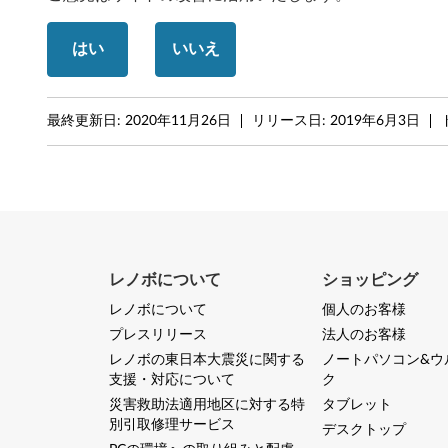
1
はい
いいえ
0
(
最終更新日:
2020年11月26日
リリース日:
2019年6月3日
6
4
b
i
レノボについて
ショッピング
t
レノボについて
個人のお客様
プレスリリース
法人のお客様
)
レノボの東日本大震災に関する
ノートパソコン&ウ
-
支援・対応について
ク
災害救助法適用地区に対する特
タブレット
L
別引取修理サービス
デスクトップ