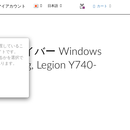
日本語
カート
マイアカウント
に位置しているこ
 ドライバー Windows
イトです。
続行するかを選択で
-17IRHg, Legion Y740-
あります。