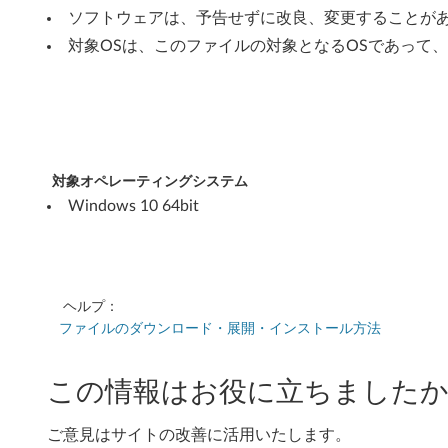
o
ソフトウェアは、予告せずに改良、変更することが
w
対象OSは、このファイルの対象となるOSであって
s
1
0
対象オペレーティングシステム
(
Windows 10 64bit
6
4
ヘルプ：
b
ファイルのダウンロード・展開・インストール方法
i
この情報はお役に立ちましたか
t
)
ご意見はサイトの改善に活用いたします。