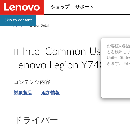
ショップ
サポート
Skip to content
サポート
>
Driver Detail
お客様の製品の
Intel Common User Inte
とを検出しま
United S
Lenovo Legion Y740-17I
きます。※
I
コンテンツ内容
n
対象製品
追加情報
t
e
ドライバー
l