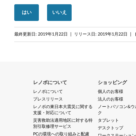
-
はい
いいえ
L
e
最終更新日:
2019年1月22日
リリース日:
2019年1月22日
g
i
o
n
レノボについて
ショッピング
Y
レノボについて
個人のお客様
プレスリリース
法人のお客様
7
レノボの東日本大震災に関する
ノートパソコン&ウ
支援・対応について
ク
4
災害救助法適用地区に対する特
タブレット
0
別引取修理サービス
デスクトップ
PCの環境への取り組みと配慮
ワークステーション