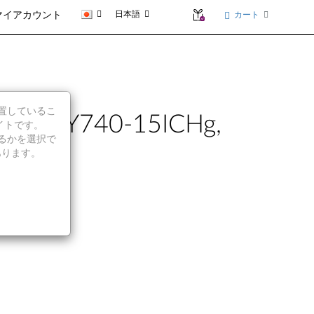
日本語
カート
マイアカウント
に位置しているこ
Legion Y740-15ICHg,
イトです。
続行するかを選択で
あります。