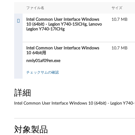
C
ファイル名
サイズ
o
Intel Common User Interface Windows
10.7 MB
m
10 (64bit) - Legion Y740-15ICHg, Lenovo
Legion Y740-17ICHg
m
o
Intel Common User Interface Windows
10.7 MB
10 64bit用
n
nmly01af09en.exe
U
チェックサムの確認
s
詳細
e
Intel Common User Interface Windows 10 (64bit) - Legion Y740
r
I
対象製品
n