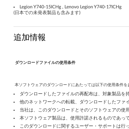
t
Legion Y740-15ICHg , Lenovo Legion Y740-17ICHg
(日本での未発表製品も含みます)
e
r
追加情報
f
a
c
ダウンロードファイルの使用条件
e
W
本ソフトウェアのダウンロードにあたっては以下の使用条件をお
ダウンロードしたファイルの再配布は、対象製品を
i
他のネットワークへの転載、ダウンロードしたファ
n
当社は、このダウンロードとそのソフトウェアの使
本ソフトウェア製品は、使用許諾されるものであっ
d
このダウンロードに関するユーザー・サポートは行