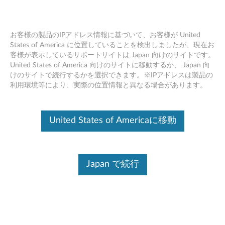
お客様の製品のIPアドレス情報に基づいて、お客様が United
States of America に位置していることを検出しましたが、現在お
客様が表示しているサポートサイトは Japan 向けのサイトです。
Skip to content
United States of America 向けのサイトに移動するか、 Japan 向
けのサイトで続行するかを選択できます。※IPアドレスは製品の
Intel Serial IO Windows 10 (64bit)
利用環境等により、実際の位置情報と異なる場合があります。
- Yoga Book C930
I
United States of Americaに移動
n
コンテンツ内容
t
Japan で続行
対象製品
追加情報
e
l
ドライバー
S