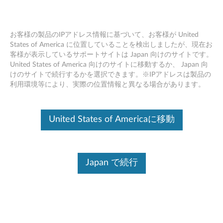
お客様の製品のIPアドレス情報に基づいて、お客様が United
States of America に位置していることを検出しましたが、現在お
客様が表示しているサポートサイトは Japan 向けのサイトです。
Skip to content
United States of America 向けのサイトに移動するか、 Japan 向
けのサイトで続行するかを選択できます。※IPアドレスは製品の
WLAN ドライバー (Qualcomm,
利用環境等により、実際の位置情報と異なる場合があります。
Realtek) Windows 10 (64bit) -
Lenovo ideapad 330-15ARR, 330
United States of Americaに移動
Touch-15ARR
W
Japan で続行
L
コンテンツ内容
A
対象製品
追加情報
N