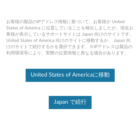
お客様の製品のIPアドレス情報に基づいて、お客様が United
States of America に位置していることを検出しましたが、現在お
客様が表示しているサポートサイトは Japan 向けのサイトです。
Skip to content
United States of America 向けのサイトに移動するか、 Japan 向
けのサイトで続行するかを選択できます。※IPアドレスは製品の
AMD Radeon セッティング UI
利用環境等により、実際の位置情報と異なる場合があります。
ドライバー Windows 10 (64bit) -
Lenovo ideapad 330-15ARR, 330
United States of Americaに移動
Touch-15ARR
A
Japan で続行
M
コンテンツ内容
D
対象製品
追加情報
R