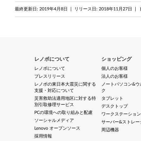
v
最終更新日:
2019年4月8日
リリース日:
2018年11月27日
o
i
d
e
レノボについて
ショッピング
a
レノボについて
個人のお客様
プレスリリース
法人のお客様
p
レノボの東日本大震災に関する
ノートパソコン&ウ
支援・対応について
ク
a
災害救助法適用地区に対する特
タブレット
別引取修理サービス
d
デスクトップ
PCの環境への取り組みと配慮
ワークステーション
3
ソーシャルメディア
サーバー&ストレー
Lenovo オープンソース
3
周辺機器
採用情報