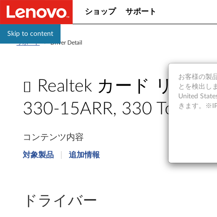
ショップ
サポート
Skip to content
サポート
>
Driver Detail
お客様の製品の
Realtek カード リーダー ド
とを検出しま
United S
330-15ARR, 330 Touch-
きます。※
R
コンテンツ内容
e
対象製品
追加情報
a
l
ドライバー
t