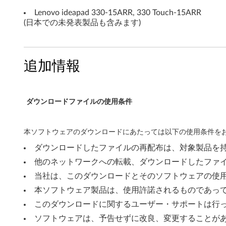
バ
Lenovo ideapad 330-15ARR, 330 Touch-15ARR
(日本での未発表製品も含みます)
ー
W
追加情報
i
n
ダウンロードファイルの使用条件
d
o
本ソフトウェアのダウンロードにあたっては以下の使用条件をお
ダウンロードしたファイルの再配布は、対象製品を
w
他のネットワークへの転載、ダウンロードしたファ
s
当社は、このダウンロードとそのソフトウェアの使
1
本ソフトウェア製品は、使用許諾されるものであっ
このダウンロードに関するユーザー・サポートは行
0
ソフトウェアは、予告せずに改良、変更することが