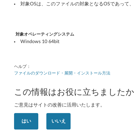
(
対象OSは、このファイルの対象となるOSであって
6
4
対象オペレーティングシステム
b
Windows 10 64bit
i
t
ヘルプ：
)
ファイルのダウンロード・展開・インストール方法
-
この情報はお役に立ちましたか
L
ご意見はサイトの改善に活用いたします。
e
n
はい
いいえ
o