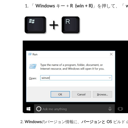
「
Windows
キー +
R (win + R)
」を押して、「
w
e
a
p
a
d
3
3
0
-
1
5
2.
Windows
のバージョン情報に、
バージョンと OS
ビルド 