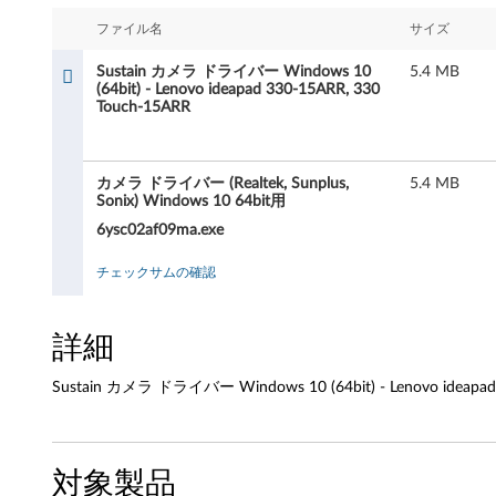
i
ファイル名
サイズ
n
Sustain カメラ ドライバー Windows 10
5.4 MB
カ
(64bit) - Lenovo ideapad 330-15ARR, 330
Touch-15ARR
メ
ラ
カメラ ドライバー (Realtek, Sunplus,
5.4 MB
Sonix) Windows 10 64bit用
ド
6ysc02af09ma.exe
ラ
チェックサムの確認
イ
詳細
バ
Sustain カメラ ドライバー Windows 10 (64bit) - Lenovo ideapad
ー
W
対象製品
i