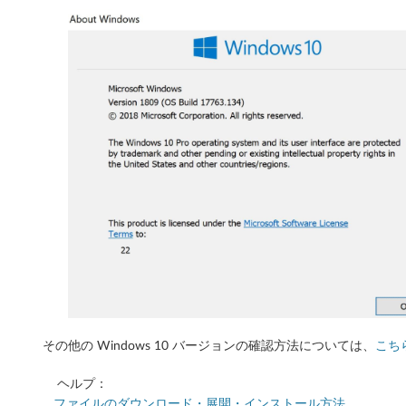
A
R
R
,
3
3
0
T
o
u
その他の Windows 10 バージョンの確認方法については、
こち
c
ヘルプ：
h
ファイルのダウンロード・展開・インストール方法