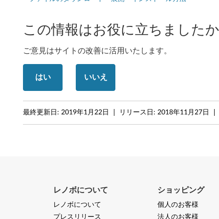
-
この情報はお役に立ちましたか
1
5
ご意見はサイトの改善に活用いたします。
A
はい
いいえ
R
R
最終更新日:
2019年1月22日
リリース日:
2018年11月27日
レノボについて
ショッピング
レノボについて
個人のお客様
プレスリリース
法人のお客様