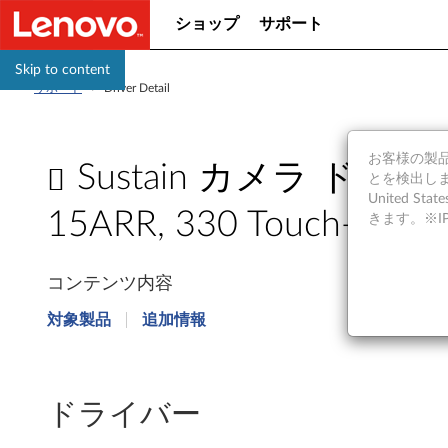
ショップ
サポート
Skip to content
サポート
>
Driver Detail
お客様の製品の
Sustain カメラ ドライバー W
とを検出しま
United S
15ARR, 330 Touch-15AR
きます。※
S
コンテンツ内容
u
対象製品
追加情報
s
t
ドライバー
a