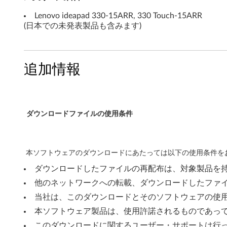
n
Lenovo ideapad 330-15ARR, 330 Touch-15ARR
(日本での未発表製品も含みます)
d
o
追加情報
w
s
1
ダウンロードファイルの使用条件
0
(
本ソフトウェアのダウンロードにあたっては以下の使用条件をお
ダウンロードしたファイルの再配布は、対象製品を
6
他のネットワークへの転載、ダウンロードしたファ
4
当社は、このダウンロードとそのソフトウェアの使
b
本ソフトウェア製品は、使用許諾されるものであっ
このダウンロードに関するユーザー・サポートは行