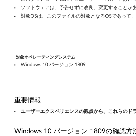
i
ソフトウェアは、予告せずに改良、変更することが
t
対象OSは、このファイルの対象となるOSであって
)
-
L
対象オペレーティングシステム
e
Windows 10 バージョン 1809
n
o
v
重要情報
o
ユーザーエクスペリエンスの観点から、これらのドライバ
i
Windows 10 バージョン 1809の確認方
d