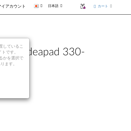
日本語
カート
マイアカウント
に位置しているこ
ovo ideapad 330-
イトです。
続行するかを選択で
あります。