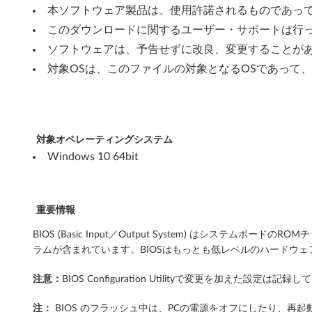
e
本ソフトウェア製品は、使用許諾されるものであっ
n
このダウンロードに関するユーザー・サポートは行
ソフトウェアは、予告せずに改良、変更することが
o
対象OSは、このファイルの対象となるOSであって
v
o
i
対象オペレーティングシステム
Windows 10 64bit
d
e
重要情報
a
BIOS (Basic Input／Output System) は
p
ラムが含まれています。BIOSはもっとも低レベルのハードウ
a
注意：
BIOS Configuration Utilityで変更を加
d
注：
BIOS のフラッシュ中は、PCの電源をオフにしたり、再