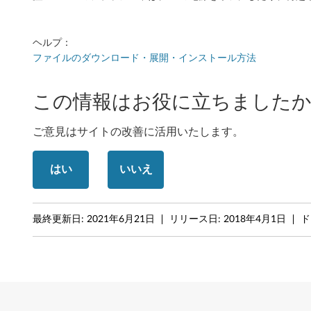
3
3
ヘルプ：
ファイルのダウンロード・展開・インストール方法
0
-
この情報はお役に立ちましたか
1
ご意見はサイトの改善に活用いたします。
4
はい
いいえ
I
K
最終更新日:
2021年6月21日
リリース日:
2018年4月1日
ド
B
R
(