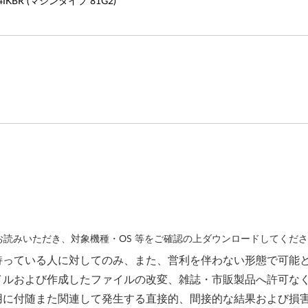
0-14IKBR (マシンタイプ 81G2)
読みいただき、対象機種・OS 等をご確認の上ダウンロードしてくだ
持っている人に対してのみ、また、営利を伴わない形態で可能
イルおよび作成したファイルの改変、雑誌・市販製品へ許可な
用に付随また関連して発生する直接的、間接的な結果および損