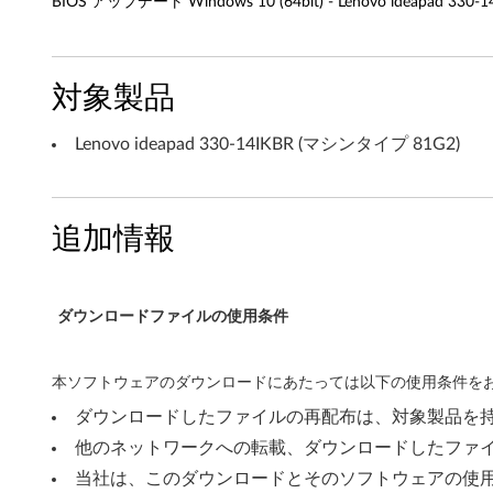
BIOS アップデート Windows 10 (64bit) - Lenovo ideapad 33
1
0
対象製品
(
Lenovo ideapad 330-14IKBR (マシンタイプ 81G2)
6
4
追加情報
b
i
ダウンロードファイルの使用条件
t
)
本ソフトウェアのダウンロードにあたっては以下の使用条件をお
-
ダウンロードしたファイルの再配布は、対象製品を
他のネットワークへの転載、ダウンロードしたファ
L
当社は、このダウンロードとそのソフトウェアの使