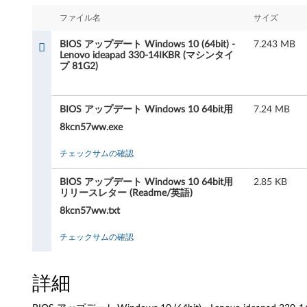
ッ
ファイル名
サイズ
プ
BIOS アップデート Windows 10 (64bit) -
7.243 MB
デ
Lenovo ideapad 330-14IKBR (マシンタイ
プ 81G2)
ー
ト
BIOS アップデート Windows 10 64bit用
7.24 MB
8kcn57ww.exe
W
チェックサムの確認
i
BIOS アップデート Windows 10 64bit用
2.85 KB
n
リリースレター (Readme/英語)
8kcn57ww.txt
d
チェックサムの確認
o
w
詳細
s