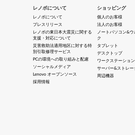
マ
レノボについて
ショッピング
シ
レノボについて
個人のお客様
ン
プレスリリース
法人のお客様
レノボの東日本大震災に関する
ノートパソコン&ウ
タ
支援・対応について
ク
災害救助法適用地区に対する特
タブレット
イ
別引取修理サービス
デスクトップ
PCの環境への取り組みと配慮
プ
ワークステーション
ソーシャルメディア
サーバー&ストレー
8
Lenovo オープンソース
周辺機器
採用情報
1
G
2
)