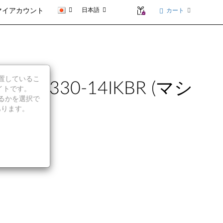
日本語
カート
マイアカウント
に位置しているこ
eapad 330-14IKBR (マシ
イトです。
続行するかを選択で
あります。