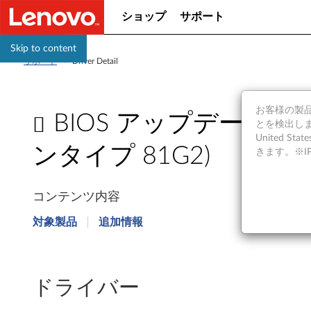
ショップ
サポート
Skip to content
サポート
>
Driver Detail
お客様の製品の
BIOS アップデート Windows
とを検出しま
United S
ンタイプ 81G2)
きます。※
B
コンテンツ内容
I
対象製品
追加情報
O
S
ドライバー
ア