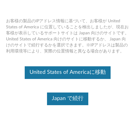
お客様の製品のIPアドレス情報に基づいて、お客様が United
States of America に位置していることを検出しましたが、現在お
客様が表示しているサポートサイトは Japan 向けのサイトです。
Skip to content
United States of America 向けのサイトに移動するか、 Japan 向
けのサイトで続行するかを選択できます。※IPアドレスは製品の
Intel チップセット ドライバー
利用環境等により、実際の位置情報と異なる場合があります。
Windows 10 (64bit) - Lenovo
ideapad 330S-14IKB, 330S-
United States of Americaに移動
15IKB, B330S-14IKBR
I
Japan で続行
n
コンテンツ内容
t
対象製品
追加情報
e