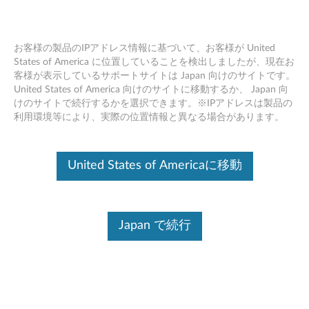
お客様の製品のIPアドレス情報に基づいて、お客様が United
States of America に位置していることを検出しましたが、現在お
客様が表示しているサポートサイトは Japan 向けのサイトです。
Skip to content
United States of America 向けのサイトに移動するか、 Japan 向
けのサイトで続行するかを選択できます。※IPアドレスは製品の
Bluetooth ドライバー Windows
利用環境等により、実際の位置情報と異なる場合があります。
10 (64bit) - Lenovo ideapad 330S-
14IKB, 330S-15IKB, B330S-
United States of Americaに移動
14IKBR
B
Japan で続行
l
コンテンツ内容
u
対象製品
追加情報
e