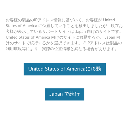
お客様の製品のIPアドレス情報に基づいて、お客様が United
States of America に位置していることを検出しましたが、現在お
客様が表示しているサポートサイトは Japan 向けのサイトです。
Skip to content
United States of America 向けのサイトに移動するか、 Japan 向
けのサイトで続行するかを選択できます。※IPアドレスは製品の
Intel Thunderbolt ドライバー
利用環境等により、実際の位置情報と異なる場合があります。
(Windows 11 64bit バージョン
21H2 以上/ 10 64bit バージョン
United States of Americaに移動
1709 以上) - ThinkPad X380 Yoga
I
Japan で続行
n
コンテンツ内容
t
対象製品
追加情報
e