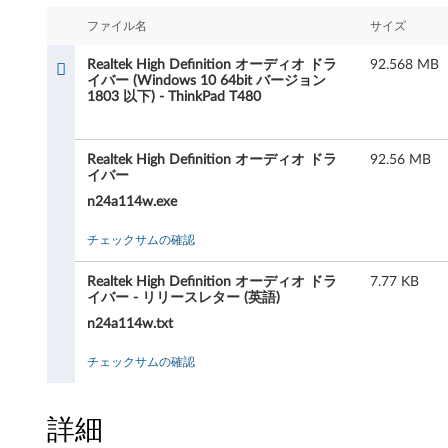
e
ファイル名
サイズ
k
Realtek High Definition オーディオ ドラ
92.568 MB
H
イバー (Windows 10 64bit バージョン
1803 以下) - ThinkPad T480
i
g
Realtek High Definition オーディオ ドラ
92.56 MB
イバー
h
n24a114w.exe
D
チェックサムの確認
e
Realtek High Definition オーディオ ドラ
7.77 KB
イバー - リリースレター (英語)
f
n24a114w.txt
i
チェックサムの確認
n
詳細
i