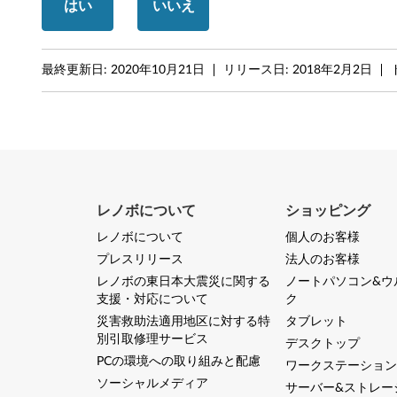
1
はい
いいえ
8
最終更新日:
2020年10月21日
リリース日:
2018年2月2日
0
3
以
下
レノボについて
ショッピング
)
レノボについて
個人のお客様
-
プレスリリース
法人のお客様
T
レノボの東日本大震災に関する
ノートパソコン&ウ
支援・対応について
ク
h
災害救助法適用地区に対する特
タブレット
別引取修理サービス
デスクトップ
i
PCの環境への取り組みと配慮
ワークステーション
n
ソーシャルメディア
サーバー&ストレー