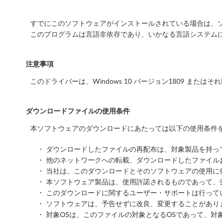
イ
バ
すでにこのソフトウェアがインストールされている場合は、ソ
このプログラムは言語非依存であり、いかなる言語システム
ー
(
注意事項
W
このドライバーは、Windows 10 バージョン1809 また
i
ダウンロードファイルの使用条件
n
本ソフトウェアのダウンロードにあたっては以下の使用条件を
d
・ ダウンロードしたファイルの再配布は、対象製品を持
o
・ 他のネットワークへの転載、ダウンロードしたファイ
・ 当社は、このダウンロードとそのソフトウェアの使用
w
・ 本ソフトウェア製品は、使用許諾されるものであって、
・ このダウンロードに関するユーザー・サポートは行って
s
・ ソフトウェアは、予告せずに改良、変更することがあり
1
・ 対象OSは、このファイルの対象となるOSであって、対