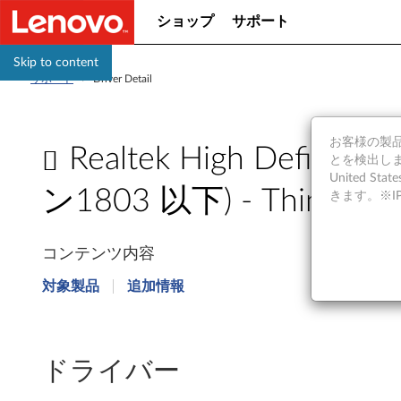
ショップ
サポート
Skip to content
サポート
>
Driver Detail
お客様の製品の
Realtek High Defi
とを検出しま
United S
ン1803 以下) - ThinkPad
きます。※
R
コンテンツ内容
e
対象製品
追加情報
a
l
ドライバー
t