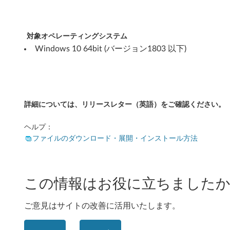
0
6
対象オペレーティングシステム
Windows 10 64bit (バージョン1803 以下)
4
b
i
詳細については、リリースレター（英語）をご確認ください。
t
ヘルプ：
バ
ファイルのダウンロード・展開・インストール方法
ー
ジ
この情報はお役に立ちましたか
ョ
ご意見はサイトの改善に活用いたします。
ン