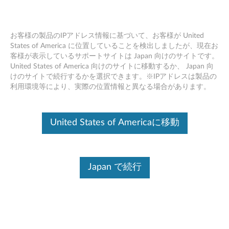
お客様の製品のIPアドレス情報に基づいて、お客様が United
States of America に位置していることを検出しましたが、現在お
客様が表示しているサポートサイトは Japan 向けのサイトです。
Skip to content
United States of America 向けのサイトに移動するか、 Japan 向
けのサイトで続行するかを選択できます。※IPアドレスは製品の
Intel チップセット ドライバー
利用環境等により、実際の位置情報と異なる場合があります。
Windows 10 (バージョン 1709) /
IOT (64bit), 7 (64bit) -
United States of Americaに移動
ThinkStation P520, P520c
I
Japan で続行
n
コンテンツ内容
t
対象製品
追加情報
e