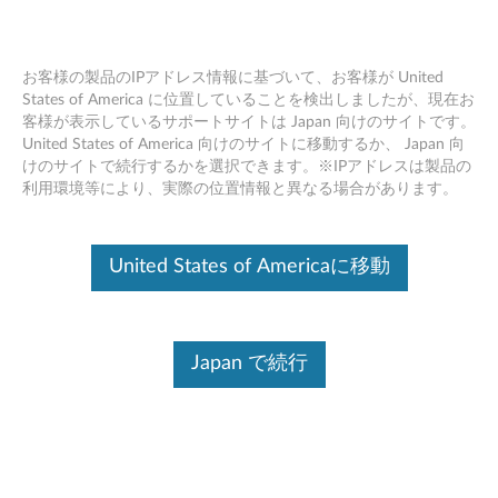
お客様の製品のIPアドレス情報に基づいて、お客様が United
States of America に位置していることを検出しましたが、現在お
客様が表示しているサポートサイトは Japan 向けのサイトです。
Skip to content
United States of America 向けのサイトに移動するか、 Japan 向
けのサイトで続行するかを選択できます。※IPアドレスは製品の
Active Pen ドライバー Windows
利用環境等により、実際の位置情報と異なる場合があります。
10 (64bit) - Lenovo YOGA 720-
12IKB
United States of Americaに移動
A
c
Japan で続行
コンテンツ内容
t
対象製品
追加情報
i
v
ドライバー