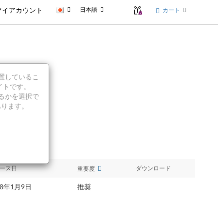
日本語
カート
マイアカウント
に位置しているこ
イトです。
続行するかを選択で
あります。
ース日
ダウンロード
重要度
18年1月9日
推奨