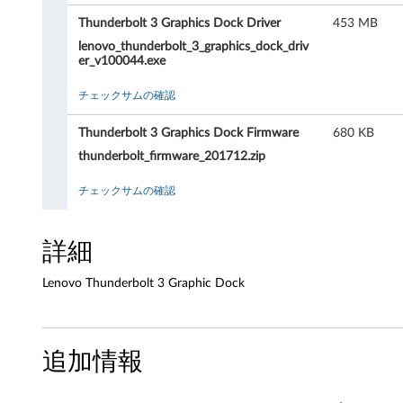
T
Thunderbolt 3 Graphics Dock Driver
453 MB
h
lenovo_thunderbolt_3_graphics_dock_driv
er_v100044.exe
u
チェックサムの確認
n
Thunderbolt 3 Graphics Dock Firmware
680 KB
d
thunderbolt_firmware_201712.zip
e
チェックサムの確認
r
b
詳細
o
Lenovo Thunderbolt 3 Graphic Dock
l
t
追加情報
3