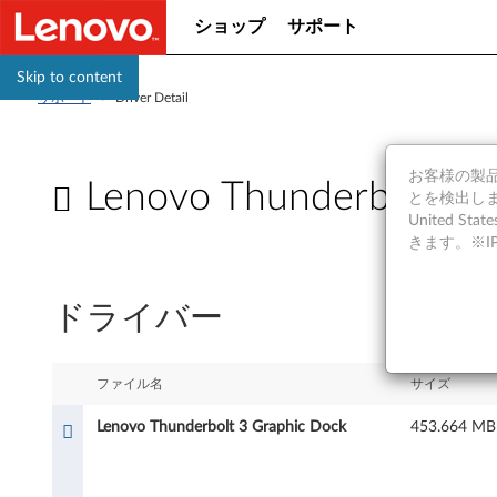
ショップ
サポート
Skip to content
サポート
>
Driver Detail
お客様の製品の
Lenovo Thunderbolt 3 
とを検出しま
United S
L
きます。※
e
ドライバー
n
o
ファイル名
サイズ
v
Lenovo Thunderbolt 3 Graphic Dock
453.664 MB
o