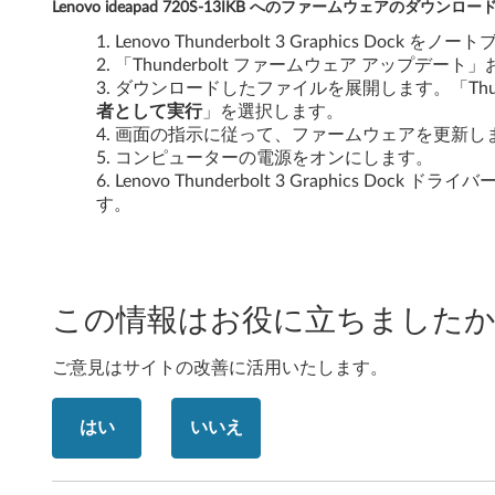
Lenovo ideapad 720S-13IKB
へのファームウェアのダウンロー
G
Lenovo Thunderbolt 3 Graphics D
r
「Thunderbolt ファームウェア アップデート」および
ダウンロードしたファイルを展開します。「Thund
a
者として実行
」を選択します。
画面の指示に従って、ファームウェアを更新し
p
コンピューターの電源をオンにします。
Lenovo Thunderbolt 3 Graphics Do
h
す。
i
c
この情報はお役に立ちましたか
D
o
ご意見はサイトの改善に活用いたします。
c
はい
いいえ
k