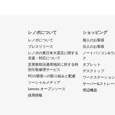
k
P
a
d
レノボについて
ショッピング
レノボについて
個人のお客様
L
プレスリリース
法人のお客様
5
レノボの東日本大震災に関する
ノートパソコン&ウ
支援・対応について
ク
7
災害救助法適用地区に対する特
タブレット
別引取修理サービス
0
デスクトップ
PCの環境への取り組みと配慮
ワークステーション
ソーシャルメディア
サーバー&ストレー
Lenovo オープンソース
周辺機器
採用情報