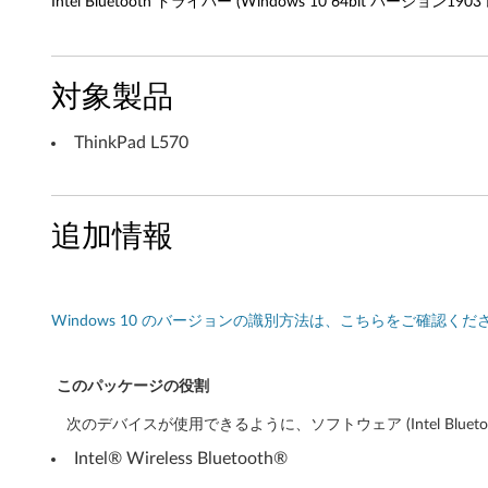
Intel Bluetooth ドライバー (Windows 10 64bit バージョン1903 以
バ
ー
対象製品
(
ThinkPad L570
W
i
追加情報
n
d
o
Windows 10 のバージョンの識別方法は、こちらをご確認くだ
w
このパッケージの役割
s
次のデバイスが使用できるように、ソフトウェア (Intel Blue
1
Intel® Wireless Bluetooth®