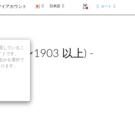
日本語
カート
マイアカウント
に位置しているこ
 バージョン1903 以上) -
イトです。
続行するかを選択で
あります。