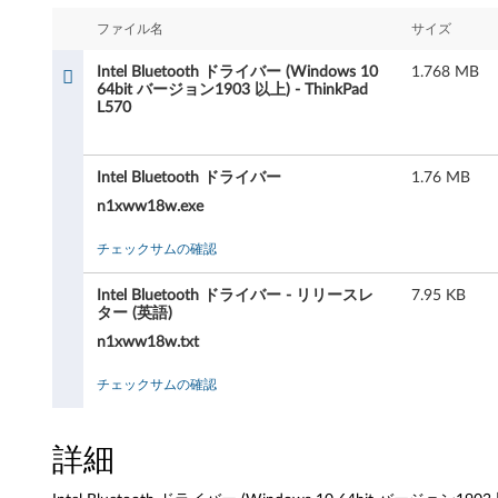
B
ファイル名
サイズ
l
Intel Bluetooth ドライバー (Windows 10
1.768 MB
u
64bit バージョン1903 以上) - ThinkPad
L570
e
t
Intel Bluetooth ドライバー
1.76 MB
n1xww18w.exe
o
チェックサムの確認
o
Intel Bluetooth ドライバー - リリースレ
7.95 KB
t
ター (英語)
n1xww18w.txt
h
チェックサムの確認
ド
ラ
詳細
イ