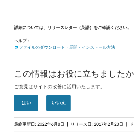
9
0
詳細については、リリースレター（英語）をご確認ください。
3
ヘルプ：
以
ファイルのダウンロード・展開・インストール方法
上
)
この情報はお役に立ちましたか
-
ご意見はサイトの改善に活用いたします。
T
h
はい
いいえ
i
n
最終更新日:
2022年6月8日
リリース日:
2017年2月23日
ド