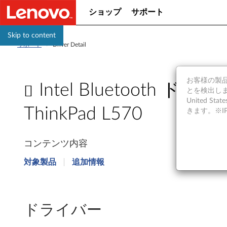
ショップ
サポート
Skip to content
サポート
>
Driver Detail
お客様の製品の
Intel Bluetooth ドラ
とを検出しま
United S
ThinkPad L570
きます。※
I
コンテンツ内容
n
対象製品
追加情報
t
e
ドライバー
l