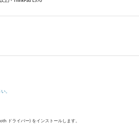
上) - ThinkPad L570
さい。
tooth ドライバー) をインストールします。