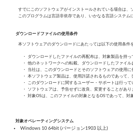
0
すでにこのソフトウェアがインストールされている場合は、ソ
6
このプログラムは言語非依存であり、いかなる言語システム
4
ダウンロードファイルの使用条件
b
本ソフトウェアのダウンロードにあたっては以下の使用条件を
i
・ ダウンロードしたファイルの再配布は、対象製品を持
t
・ 他のネットワークへの転載、ダウンロードしたファイ
・ 当社は、このダウンロードとそのソフトウェアの使用
バ
・ 本ソフトウェア製品は、使用許諾されるものであって、
ー
・ このダウンロードに関するユーザー・サポートは行って
・ ソフトウェアは、予告せずに改良、変更することがあり
ジ
・ 対象OSは、このファイルの対象となるOSであって、対
ョ
ン
対象オペレーティングシステム
Windows 10 64bit (バージョン1903 以上)
1