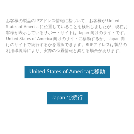
お客様の製品のIPアドレス情報に基づいて、お客様が United
States of America に位置していることを検出しましたが、現在お
客様が表示しているサポートサイトは Japan 向けのサイトです。
Skip to content
United States of America 向けのサイトに移動するか、 Japan 向
けのサイトで続行するかを選択できます。※IPアドレスは製品の
Intel 3165 & 8260 WIFI ドライバ
利用環境等により、実際の位置情報と異なる場合があります。
ー Windows 10 (64bit) - デスクト
ップ
United States of Americaに移動
I
n
Japan で続行
コンテンツ内容
t
対象製品
追加情報
e
l
ドライバー