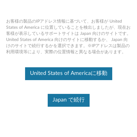
お客様の製品のIPアドレス情報に基づいて、お客様が United
States of America に位置していることを検出しましたが、現在お
客様が表示しているサポートサイトは Japan 向けのサイトです。
Skip to content
United States of America 向けのサイトに移動するか、 Japan 向
けのサイトで続行するかを選択できます。※IPアドレスは製品の
BIOS アップデート (ユーティリ
利用環境等により、実際の位置情報と異なる場合があります。
ティ および 起動CD用)
(Windows 10 64bit/ 8.1 64bit/ 7
United States of Americaに移動
64bit) - ThinkPad P50
B
Japan で続行
I
コンテンツ内容
O
対象製品
追加情報
S