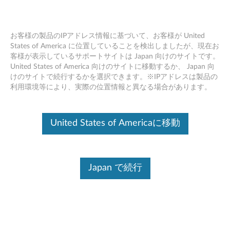
お客様の製品のIPアドレス情報に基づいて、お客様が United
States of America に位置していることを検出しましたが、現在お
客様が表示しているサポートサイトは Japan 向けのサイトです。
Skip to content
United States of America 向けのサイトに移動するか、 Japan 向
けのサイトで続行するかを選択できます。※IPアドレスは製品の
Advanced コンフィギュレーシ
利用環境等により、実際の位置情報と異なる場合があります。
ョン, 電源 マネージメント イン
タフェース (ACPI) ドライバー
United States of Americaに移動
Windows 10 (32bit, 64bit) - ノー
トブック
Japan で続行
A
d
コンテンツ内容
v
対象製品
追加情報