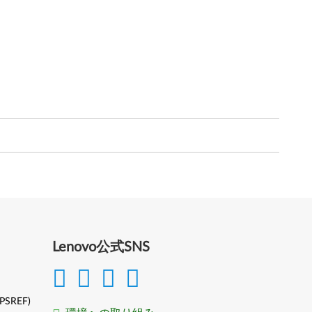
Lenovo公式SNS
(PSREF)