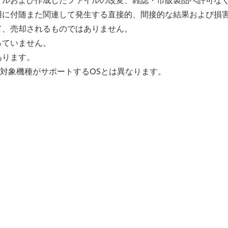
イルおよび作成したファイルの改変、雑誌・市販製品へ許可な
用に付随また関連して発生する直接的、間接的な結果および損
て、売却されるものではありません。
っていません。
あります。
、対象機種がサポートするOSとは異なります。