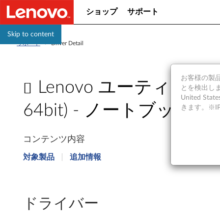
ショップ
サポート
Skip to content
サポート
>
Driver Detail
お客様の製品の
Lenovo ユーティリティー Win
とを検出しま
United S
64bit) - ノートブック
きます。※
L
コンテンツ内容
e
対象製品
追加情報
n
o
ドライバー
v