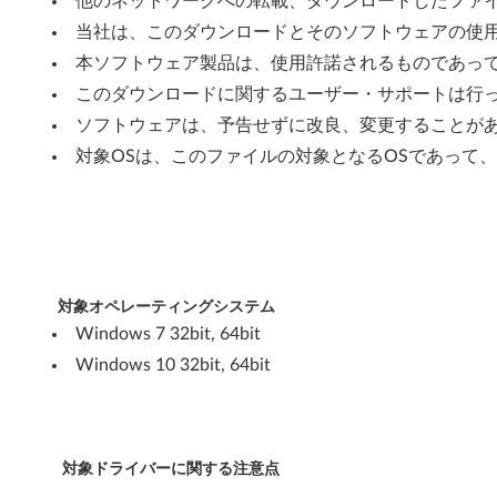
他のネットワークへの転載、ダウンロードしたファ
o
当社は、このダウンロードとそのソフトウェアの使
本ソフトウェア製品は、使用許諾されるものであっ
w
このダウンロードに関するユーザー・サポートは行
s
ソフトウェアは、予告せずに改良、変更することが
1
対象OSは、このファイルの対象となるOSであって
0
(
3
対象オペレーティングシステム
2
Windows 7 32bit, 64bit
Windows 10 32bit, 64bit
b
i
t
対象ドライバーに関する注意点