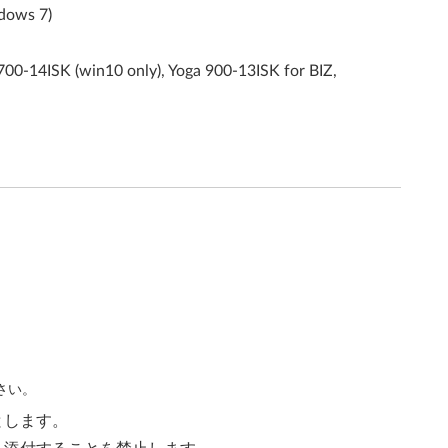
dows 7)
-14ISK (win10 only), Yoga 900-13ISK for BIZ,
さい。
とします。