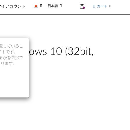
日本語
カート
マイアカウント
に位置しているこ
indows 10 (32bit,
イトです。
続行するかを選択で
あります。