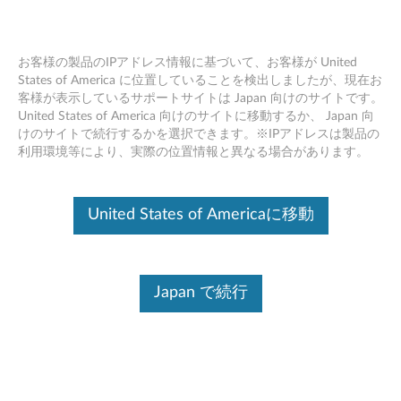
お客様の製品のIPアドレス情報に基づいて、お客様が United
States of America に位置していることを検出しましたが、現在お
客様が表示しているサポートサイトは Japan 向けのサイトです。
Skip to content
United States of America 向けのサイトに移動するか、 Japan 向
けのサイトで続行するかを選択できます。※IPアドレスは製品の
Intel Bluetooth ソフトウェア
利用環境等により、実際の位置情報と異なる場合があります。
(Windows 8.1 32bit) - ThinkPad
L440, L540
United States of Americaに移動
I
n
Japan で続行
コンテンツ内容
t
対象製品
追加情報
e
l
ドライバー