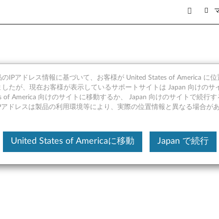
IPアドレス情報に基づいて、お客様が United States of America 
ジン 10.0 ファームウェア (Wi
したが、現在お客様が表示しているサポートサイトは Japan 向けのサ
tates of America 向けのサイトに移動するか、 Japan 向けのサイトで
0, W550s, X1 Carbon (マシン
IPアドレスは製品の利用環境等により、実際の位置情報と異なる場合が
United States of Americaに移動
Japan で続行