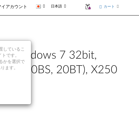
日本語
カート
マイアカウント
に位置しているこ
ndows 7 32bit,
イトです。
続行するかを選択で
タイプ 20BS, 20BT), X250
あります。