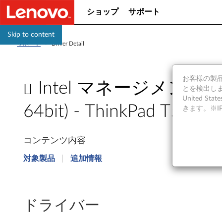
ショップ
サポート
Skip to content
サポート
>
Driver Detail
お客様の製品の
Intel マネージメントエン
とを検出しま
United S
64bit) - ThinkPad T55
きます。※
I
コンテンツ内容
n
対象製品
追加情報
t
e
ドライバー
l