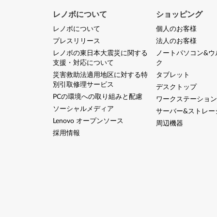
5
レノボについて
ショッピング
レノボについて
個人のお客様
5
プレスリリース
法人のお客様
0
レノボの東日本大震災に関する
ノートパソコン&ウ
支援・対応について
ク
s
災害救助法適用地区に対する特
タブレット
別引取修理サービス
,
デスクトップ
PCの環境への取り組みと配慮
ワークステーション
X
ソーシャルメディア
サーバー&ストレー
Lenovo オープンソース
周辺機器
1
採用情報
C
a
r
b