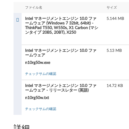
マ
ファイル名
サイズ
ネ
Intel マネージメントエンジン 10.0 ファ
5.144 MB
ー
ームウェア (Windows 7 32bit, 64bit) -
ThinkPad T550, W550s, X1 Carbon (マシ
ンタイプ 20BS, 20BT), X250
ジ
メ
Intel マネージメントエンジン 10.0 ファ
5.13 MB
ームウェア
ン
n10rg50w.exe
ト
チェックサムの確認
エ
Intel マネージメントエンジン 10.0 ファ
14.72 KB
ン
ームウェア - リリースレター (英語)
n10rg50w.txt
ジ
チェックサムの確認
ン
1
詳細