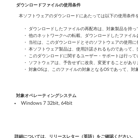
ダウンロードファイルの使用条件
t
本ソフトウェアのダウンロードにあたっては以下の使用条件を
,
・ ダウンロードしたファイルの再配布は、対象製品を持
6
・ 他のネットワークへの転載、ダウンロードしたファイ
・ 当社は、このダウンロードとそのソフトウェアの使用
4
・ 本ソフトウェア製品は、使用許諾されるものであって、
b
・ このダウンロードに関するユーザー・サポートは行って
・ ソフトウェアは、予告せずに改良、変更することがあり
i
・ 対象OSは、このファイルの対象となるOSであって、対
t
)
対象オペレーティングシステム
Windows 7 32bit, 64bit
-
T
h
詳細については、リリースレター（英語）をご確認ください。