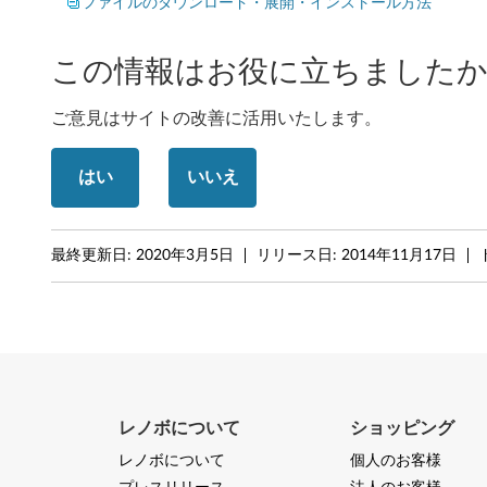
e
ファイルのダウンロード・展開・インストール方法
n
この情報はお役に立ちましたか
o
ご意見はサイトの改善に活用いたします。
v
o
はい
いいえ
C
3
最終更新日:
2020年3月5日
リリース日:
2014年11月17日
4
0
,
C
レノボについて
ショッピング
レノボについて
個人のお客様
4