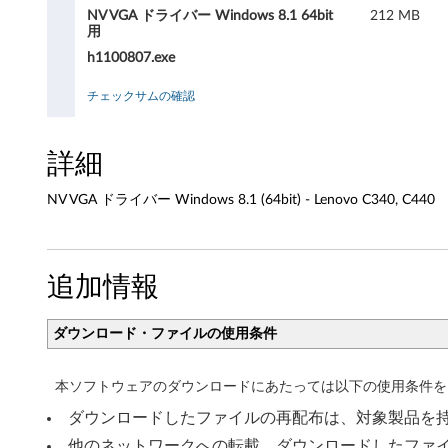
ラ
NV VGA ドライバー Windows 8.1 64bit
212 MB
用
イ
h1100807.exe
バ
チェックサムの確認
ー
W
詳細
i
NV VGA ドライバー Windows 8.1 (64bit) - Lenovo C340, C440
n
d
追加情報
o
ダウンロード・ファイルの使用条件
w
s
本ソフトウェアのダウンロードにあたっては以下の使用条件を
ダウンロードしたファイルの再配布は、対象製品を
8
他のネットワークへの転載、ダウンロードしたファ