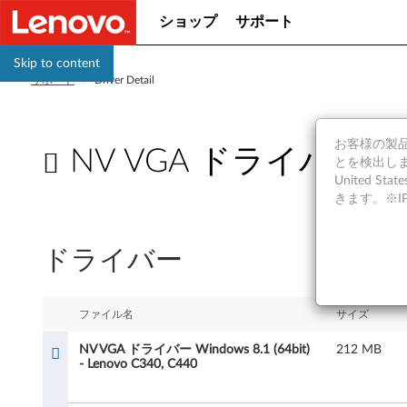
ショップ
サポート
Skip to content
サポート
>
Driver Detail
お客様の製品の
NV VGA ドライバー Window
とを検出しま
United S
N
きます。※
V
ドライバー
V
G
ファイル名
サイズ
A
NV VGA ドライバー Windows 8.1 (64bit)
212 MB
- Lenovo C340, C440
ド