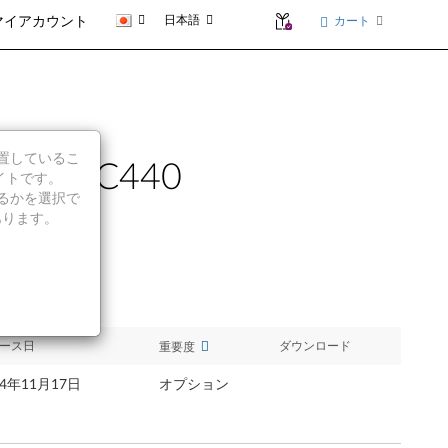
日本語
カート
マイアカウント
に位置しているこ
C340, C440
イトです。
続行するかを選択で
あります。
ース日
ダウンロード
重要度
14年11月17日
オプション