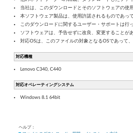
.
当社は、このダウンロードとそのソフトウェアの使
本ソフトウェア製品は、使用許諾されるものであっ
1
このダウンロードに関するユーザー・サポートは行
(
ソフトウェアは、予告せずに改良、変更することが
6
対応OSは、このファイルの対象となるOSであって
4
対応機種
b
Lenovo C340, C440
i
対応オペレーティングシステム
t
Windows 8.1 64bit
)
-
L
ヘルプ：