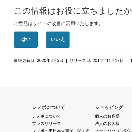
n
この情報はお役に立ちましたか
o
v
ご意見はサイトの改善に活用いたします。
o
はい
いいえ
C
3
最終更新日:
2020年3月5日
リリース日:
2014年11月17日
4
0
,
C
レノボについて
ショッピング
4
レノボについて
個人のお客様
プレスリリース
法人のお客様
4
レノボの東日本大震災に関する
ノートパソコン&ウ