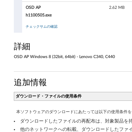
i
OSD AP
2.62 MB
n
h1100505.exe
d
チェックサムの確認
o
詳細
w
s
OSD AP Windows 8 (32bit, 64bit) - Lenovo C340, C440
8
(
追加情報
3
ダウンロード・ファイルの使用条件
2
本ソフトウェアのダウンロードにあたっては以下の使用条件を
b
ダウンロードしたファイルの再配布は、対象製品を
i
他のネットワークへの転載、ダウンロードしたファ