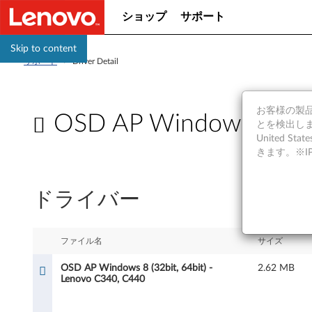
ショップ
サポート
Skip to content
サポート
>
Driver Detail
お客様の製品の
OSD AP Windows 8 (32b
とを検出しま
United S
O
きます。※
S
ドライバー
D
A
ファイル名
サイズ
P
OSD AP Windows 8 (32bit, 64bit) -
2.62 MB
Lenovo C340, C440
W