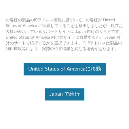
お客様の製品のIPアドレス情報に基づいて、お客様が United
States of America に位置していることを検出しましたが、現在お
客様が表示しているサポートサイトは Japan 向けのサイトです。
Skip to content
United States of America 向けのサイトに移動するか、 Japan 向
けのサイトで続行するかを選択できます。※IPアドレスは製品の
CPP2 AMD DISCRETE VGA カー
利用環境等により、実際の位置情報と異なる場合があります。
ド ドライバー Windows 7 (32bit)
- デスクトップ
United States of Americaに移動
C
P
ドライバー
Japan で続行
P
個別ダウンロード
2
CPP2 AMD DISCRETE VGA
ファイル名
A
カード ドライバー