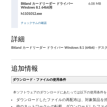
d
Bitland カードリーダー ドライバー
6.08 MB
Windows 8.1 64bit用
カ
h1101012.exe
ー
チェックサムの確認
ド
リ
詳細
ー
Bitland カードリーダー ドライバー Windows 8.1 (64bit) - 
ダ
ー
追加情報
ド
ダウンロード・ファイルの使用条件
ラ
イ
本ソフトウェアのダウンロードにあたっては以下の使用条件を
ダウンロードしたファイルの再配布は、対象製品を
バ
他のネットワークへの転載、ダウンロードしたファ