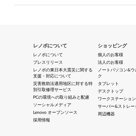
ッ
プ
レノボについて
ショッピング
レノボについて
個人のお客様
プレスリリース
法人のお客様
レノボの東日本大震災に関する
ノートパソコン&ウ
支援・対応について
ク
災害救助法適用地区に対する特
タブレット
別引取修理サービス
デスクトップ
PCの環境への取り組みと配慮
ワークステーション
ソーシャルメディア
サーバー&ストレー
Lenovo オープンソース
周辺機器
採用情報