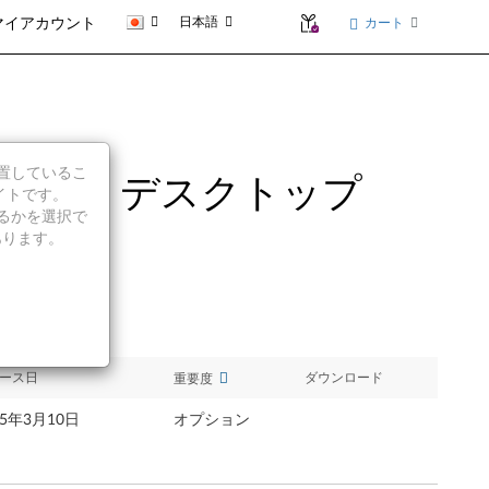
日本語
カート
マイアカウント
に位置しているこ
64bit) - デスクトップ
イトです。
続行するかを選択で
あります。
ース日
ダウンロード
重要度
15年3月10日
オプション