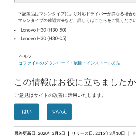
(
6
下記製品はマシンタイプにより対応ドライバーが異なる場合
マシンタイプの確認方法など、詳しくは
こちら
をご覧くださ
4
Lenovo H30 (H30-50)
b
Lenovo H30 (H30-05)
i
ヘルプ：
t
ファイルのダウンロード・展開・インストール方法
)
この情報はお役に立ちましたか
-
デ
ご意見はサイトの改善に活用いたします。
ス
はい
いいえ
ク
ト
最終更新日:
2020年3月5日
リリース日:
2015年3月10日
ド