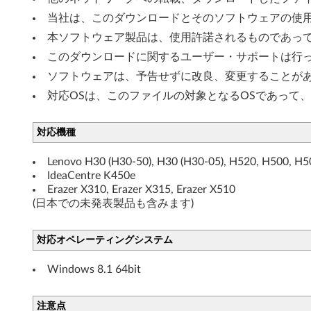
ー
当社は、このダウンロードとそのソフトウェアの使
本ソフトウェア製品は、使用許諾されるものであっ
W
このダウンロードに関するユーザー・サポートは行
i
ソフトウェアは、予告せずに改良、変更することが
n
対応OSは、このファイルの対象となるOSであって
d
対応機種
o
Lenovo H30 (H30-50), H30 (H30-05), H520, H500, H5
w
IdeaCentre K450e
Erazer X310, Erazer X315, Erazer X510
s
(日本での未発表製品も含みます)
8
対応オペレーティングシステム
.
Windows 8.1 64bit
1
注意点