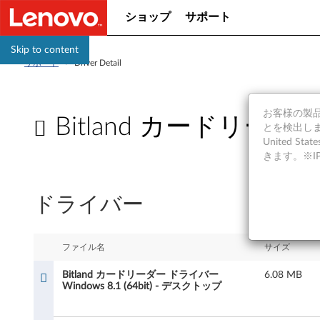
ショップ
サポート
Skip to content
サポート
>
Driver Detail
お客様の製品の
Bitland カードリーダー 
とを検出しま
United S
B
きます。※
i
ドライバー
t
l
ファイル名
サイズ
a
Bitland カードリーダー ドライバー
6.08 MB
Windows 8.1 (64bit) - デスクトップ
n