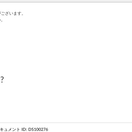
がございます。
い。
?
キュメント ID:
DS100276