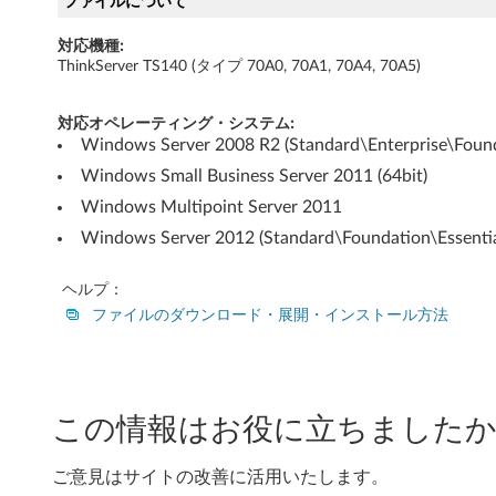
ファイルについて
i
n
対応機種:
ThinkServer TS140 (タイプ 70A0, 70A1, 70A4, 70A5)
d
対応オペレーティング・システム:
o
Windows Server 2008 R2 (Standard\Enterprise\Found
Windows Small Business Server 2011 (64bit)
w
Windows Multipoint Server 2011
s
Windows Server 2012 (Standard\Foundation\Essentia
S
ヘルプ：
e
ファイルのダウンロード・展開・インストール方法
r
v
この情報はお役に立ちましたか
e
ご意見はサイトの改善に活用いたします。
r