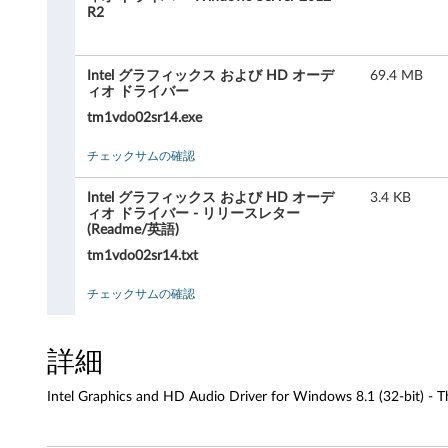
グ
R2
ラ
Intel グラフィックス および HD オーデ
69.4 MB
フ
ィオ ドライバー
tm1vdo02sr14.exe
ィ
チェックサムの確認
ッ
ク
Intel グラフィックス および HD オーデ
3.4 KB
ィオ ドライバー - リリースレター
(Readme/英語)
ス
tm1vdo02sr14.txt
お
チェックサムの確認
よ
び
詳細
H
Intel Graphics and HD Audio Driver for Windows 8.1 (32-bit) - 
D