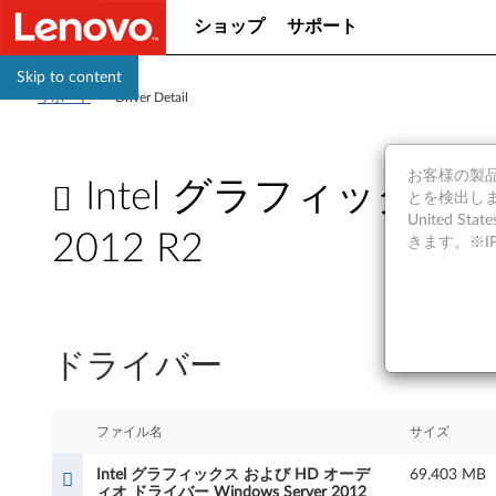
ショップ
サポート
Skip to content
サポート
>
Driver Detail
お客様の製品の
Intel グラフィックス 
とを検出しま
United S
2012 R2
きます。※
I
n
ドライバー
t
e
ファイル名
サイズ
l
Intel グラフィックス および HD オーデ
69.403 MB
ィオ ドライバー Windows Server 2012