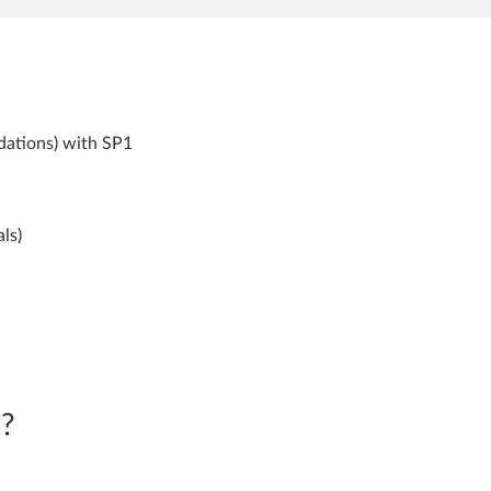
ations) with SP1
ls)
?