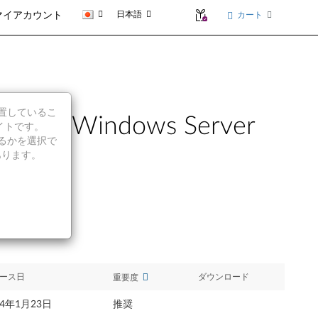
日本語
カート
マイアカウント
に位置しているこ
 Windows Server
イトです。
続行するかを選択で
あります。
ース日
ダウンロード
重要度
14年1月23日
推奨