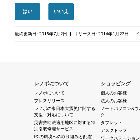
2
はい
いいえ
0
1
最終更新日:
2015年7月2日
リリース日:
2014年1月23日
ド
2
R
2
レノボについて
ショッピング
レノボについて
個人のお客様
プレスリリース
法人のお客様
レノボの東日本大震災に関する
ノートパソコン&ウ
支援・対応について
ク
災害救助法適用地区に対する特
タブレット
別引取修理サービス
デスクトップ
PCの環境への取り組みと配慮
ワークステーション