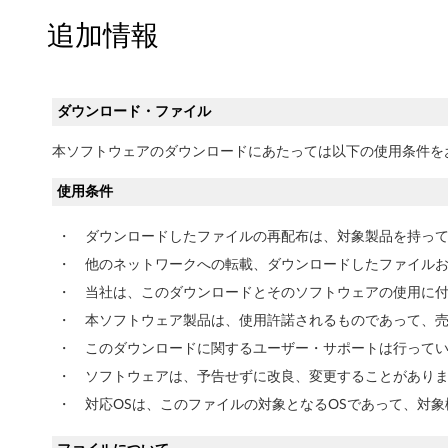
オ
追加情報
ー
デ
ダウンロード・ファイル
ィ
本ソフトウェアのダウンロードにあたっては以下の使用条件を
オ
使用条件
ド
・
ダウンロードしたファイルの再配布は、対象製品を持っ
ラ
・
他のネットワークへの転載、ダウンロードしたファイル
・
当社は、このダウンロードとそのソフトウェアの使用に
イ
・
本ソフトウェア製品は、使用許諾されるものであって、
バ
・
このダウンロードに関するユーザー・サポートは行って
ー
・
ソフトウェアは、予告せずに改良、変更することがあり
・
対応OSは、このファイルの対象となるOSであって、対象
W