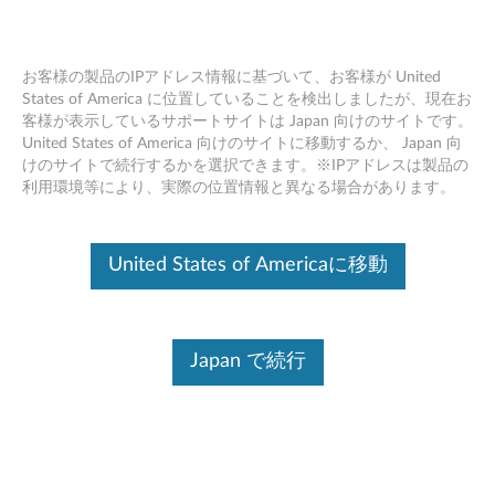
お客様の製品のIPアドレス情報に基づいて、お客様が United
States of America に位置していることを検出しましたが、現在お
客様が表示しているサポートサイトは Japan 向けのサイトです。
Skip to content
United States of America 向けのサイトに移動するか、 Japan 向
けのサイトで続行するかを選択できます。※IPアドレスは製品の
BIOS アップデート (ユーティリ
利用環境等により、実際の位置情報と異なる場合があります。
ティ および 起動CD用)
(Windows 10 64bit/ 8.1 64bit/ 8
United States of Americaに移動
64bit/ 7 32bit, 64bit) - ThinkPad
W540, W541
Japan で続行
B
I
コンテンツ内容
O
対象製品
追加情報