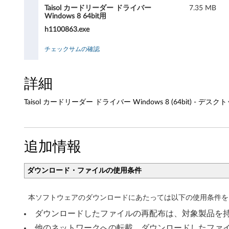
カ
Taisol カードリーダー ドライバー
7.35 MB
Windows 8 64bit用
ー
h1100863.exe
ド
チェックサムの確認
リ
ー
詳細
ダ
Taisol カードリーダー ドライバー Windows 8 (64bit) - デスク
ー
ド
追加情報
ラ
ダウンロード・ファイルの使用条件
イ
バ
本ソフトウェアのダウンロードにあたっては以下の使用条件を
ダウンロードしたファイルの再配布は、対象製品を
ー
他のネットワークへの転載、ダウンロードしたファ