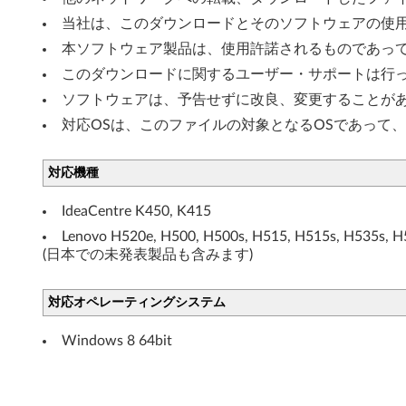
W
当社は、このダウンロードとそのソフトウェアの使
本ソフトウェア製品は、使用許諾されるものであっ
i
このダウンロードに関するユーザー・サポートは行
n
ソフトウェアは、予告せずに改良、変更することが
d
対応OSは、このファイルの対象となるOSであって
o
対応機種
w
IdeaCentre K450, K415
s
Lenovo H520e, H500, H500s, H515, H515s, H535s, H
(日本での未発表製品も含みます)
8
(
対応オペレーティングシステム
6
Windows 8 64bit
4