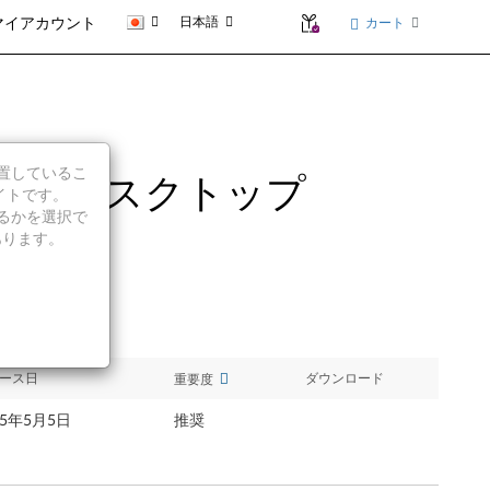
日本語
カート
マイアカウント
に位置しているこ
it) - デスクトップ
イトです。
続行するかを選択で
あります。
ース日
ダウンロード
重要度
15年5月5日
推奨