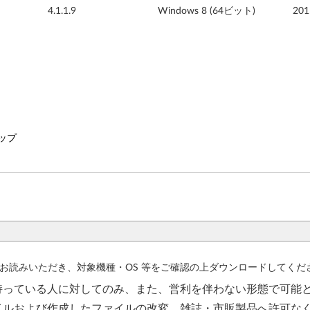
4.1.1.9
Windows 8 (64ビット)
20
トップ
お読みいただき、対象機種・OS 等をご確認の上ダウンロードしてくだ
持っている人に対してのみ、また、営利を伴わない形態で可能
イルおよび作成したファイルの改変、雑誌・市販製品へ許可な