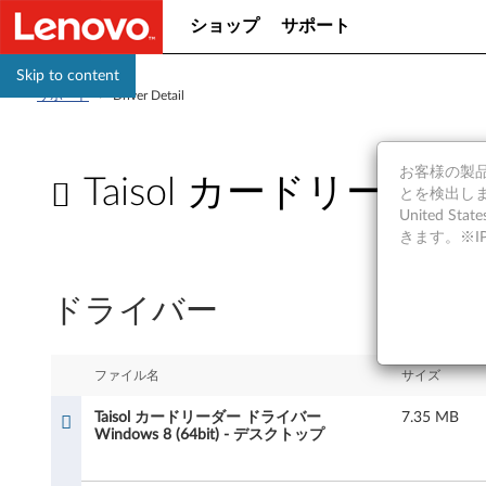
ショップ
サポート
Skip to content
サポート
>
Driver Detail
お客様の製品の
Taisol カードリーダー 
とを検出しま
United S
T
きます。※
a
ドライバー
i
s
ファイル名
サイズ
o
Taisol カードリーダー ドライバー
7.35 MB
Windows 8 (64bit) - デスクトップ
l