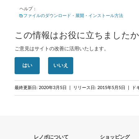
b
ヘルプ：
i
ファイルのダウンロード・展開・インストール方法
t
この情報はお役に立ちましたか
)
-
ご意見はサイトの改善に活用いたします。
デ
はい
いいえ
ス
ク
最終更新日:
2020年3月5日
リリース日:
2015年5月5日
ドキ
ト
ッ
プ
レノボについて
ショッピング