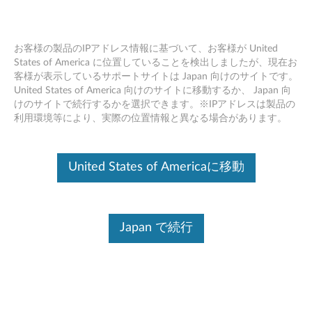
お客様の製品のIPアドレス情報に基づいて、お客様が United
States of America に位置していることを検出しましたが、現在お
客様が表示しているサポートサイトは Japan 向けのサイトです。
Skip to content
United States of America 向けのサイトに移動するか、 Japan 向
けのサイトで続行するかを選択できます。※IPアドレスは製品の
フラッシュ BIOS アップデート -
利用環境等により、実際の位置情報と異なる場合があります。
ThinkCentre M73 (Tower / Small
Form Factor), ThinkCentre E73
United States of Americaに移動
フ
ラ
Japan で続行
コンテンツ内容
ッ
対象製品
追加情報
シ
ュ
ドライバー