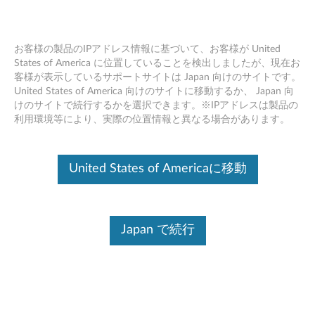
お客様の製品のIPアドレス情報に基づいて、お客様が United
States of America に位置していることを検出しましたが、現在お
客様が表示しているサポートサイトは Japan 向けのサイトです。
Skip to content
United States of America 向けのサイトに移動するか、 Japan 向
けのサイトで続行するかを選択できます。※IPアドレスは製品の
ITE CIR ドライバー Windows 8.1
利用環境等により、実際の位置情報と異なる場合があります。
(64bit) - デスクトップ
I
United States of Americaに移動
T
ドライバー
E
Japan で続行
個別ダウンロード
C
ファイル名
ITE CIR ドライバー Windows
I
8.1 64bit用
オペレーティングシステム ：
Windows 8.1 (64ビット)
R