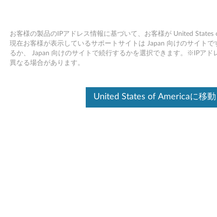
お客様の製品のIPアドレス情報に基づいて、お客様が United States
現在お客様が表示しているサポートサイトは Japan 向けのサイトです。Unit
るか、 Japan 向けのサイトで続行するかを選択できます。※IP
Skip to content
異なる場合があります。
Intel ラピッド ストレージ テク
United States of Americaに移動
ノロジー Windows 7 (32bit,
64bit) - Lenovo G410, G510
I
n
ドライバー
t
個別ダウンロード
e
ファイル名
Intel ラピッド ストレージ テ
l
クノロジー