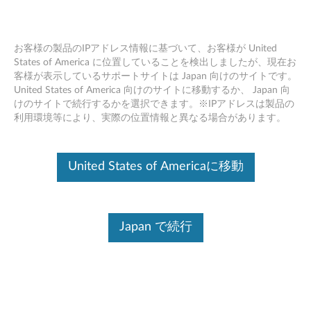
お客様の製品のIPアドレス情報に基づいて、お客様が United
States of America に位置していることを検出しましたが、現在お
客様が表示しているサポートサイトは Japan 向けのサイトです。
Skip to content
United States of America 向けのサイトに移動するか、 Japan 向
けのサイトで続行するかを選択できます。※IPアドレスは製品の
Intel ワイヤレスLAN (11abgn,
利用環境等により、実際の位置情報と異なる場合があります。
abg, bg) (Windows XP) - ThinkPad
I
United States of Americaに移動
n
ドライバー
t
Japan で続行
個別ダウンロード
e
ファイル名
Intel ワイヤレスLAN (11abgn,
l
abg, bg)
オペレーティングシステム ：
Windows XP (32ビット)
ワ