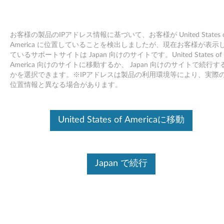
お客様の製品のIPアドレス情報に基づいて、お客様が United States o
America に位置していることを検出しましたが、現在お客様が表示
ているサポートサイトは Japan 向けのサイトです。United States of
Skip to content
America 向けのサイトに移動するか、 Japan 向けのサイトで続行す
かを選択できます。※IPアドレスは製品の利用環境等により、実際
Intel オンボードVGAドライバー
位置情報と異なる場合があります。
Windows 7 64bit/ Vista 64bit -
ThinkCentre M90, M90p
United States of Americaに移動
I
n
ドライバー
Japan で続行
t
個別ダウンロード
e
ファイル名
Intel オンボードVGAドライバ
l
ー Windows 7 64bit/ Vista
64bit