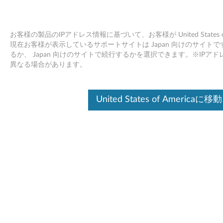
お客様の製品のIPアドレス情報に基づいて、お客様が United States
現在お客様が表示しているサポートサイトは Japan 向けのサイトです。Unit
るか、 Japan 向けのサイトで続行するかを選択できます。※IP
Skip to content
異なる場合があります。
インテル・チップセット・サポ
United States of Americaに移動
ート 6 Windows XP/Vsita 32bit,
64bit 用 - Lenovo N200 (タイプ
0687), V200
イ
ン
ドライバー
テ
個別ダウンロード
ル
ファイル名
インテル・チップセット・サ