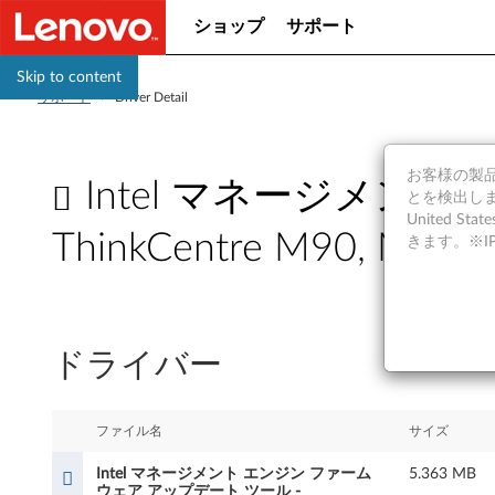
ショップ
サポート
Skip to content
サポート
>
Driver Detail
お客様の製品の
Intel マネージメン
とを検出しま
United S
ThinkCentre M90, M90p,
きます。※
I
n
ドライバー
t
e
ファイル名
サイズ
l
Intel マネージメント エンジン ファーム
5.363 MB
ウェア アップデート ツール -