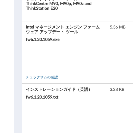
マ
ThinkCentre M90, M90p, M90z and
ThinkStation E20
ネ
ー
Intel マネージメント エンジン ファーム
5.36 MB
ウェア アップデート ツール
ジ
fw6.1.20.1059.exe
メ
ン
ト
チェックサムの確認
エ
インストレーションガイド（英語）
3.28 KB
ン
fw6.1.20.1059.txt
ジ
ン
フ