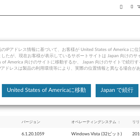
IPアドレス情報に基づいて、お客様が United States of America 
ト エンジン ファームウェア ア
したが、現在お客様が表示しているサポートサイトは Japan 向けのサ
tates of America 向けのサイトに移動するか、 Japan 向けのサイトで
 M90z and ThinkStation E20
IPアドレスは製品の利用環境等により、実際の位置情報と異なる場合が
United States of Americaに移動
Japan で続行
バージョン
オペレーティングシステム ：
リリ
6.1.20.1059
Windows Vista (32ビット)
20