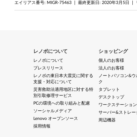
p
エイリアス番号:
MIGR-75463
最終更新日:
2020年3月5日
,
M
9
0
レノボについて
ショッピング
レノボについて
個人のお客様
z
プレスリリース
法人のお客様
a
レノボの東日本大震災に関する
ノートパソコン&ウ
支援・対応について
ク
n
災害救助法適用地区に対する特
タブレット
別引取修理サービス
d
デスクトップ
PCの環境への取り組みと配慮
ワークステーション
T
ソーシャルメディア
サーバー&ストレー
Lenovo オープンソース
周辺機器
h
採用情報
i