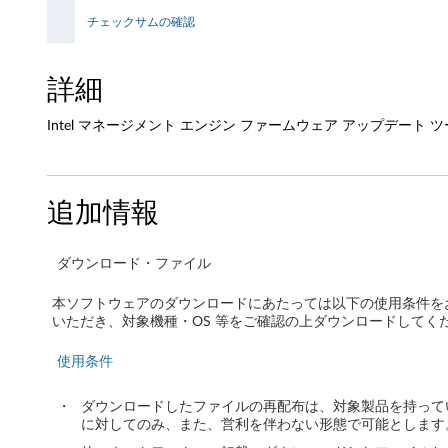
ァ
チェックサムの確認
ー
詳細
ム
Intel マネージメント エンジン ファームウェア アップデート ツール - Think
ウ
ェ
追加情報
ア
ア
ダウンロード・ファイル
ッ
本ソフトウェアのダウンロードにあたっては以下の使用条件を
いただき、対象機種・OS 等をご確認の上ダウンロードしてく
プ
使用条件
デ
・
ダウンロードしたファイルの再配布は、対象製品を持って
ー
に対してのみ、また、営利を伴わない形態で可能とします