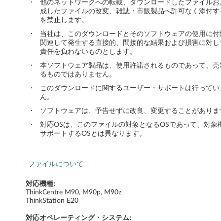
ト
・
他のネットワークへの転載、ダウンロードしたファイルお
成したファイルの改変、雑誌・市販製品へ許可なく添付す
を禁止します。
ツ
・
当社は、このダウンロードとそのソフトウェアの使用に付
ー
関連して発生する直接的、間接的な結果および損害に対し
責任を負わないものとします。
ル
・
本ソフトウェア製品は、使用許諾されるものであって、売
るものではありません。
-
・
このダウンロードに関するユーザー・サポートは行ってい
ん。
T
・
ソフトウェアは、予告せずに改良、変更することがありま
h
・
対応OSは、このファイルの対象となるOSであって、対象
サポートするOSとは異なります。
i
n
ファイルについて
k
対応機種:
ThinkCentre M90, M90p, M90z
C
ThinkStation E20
e
対応オペレーティング・システム: