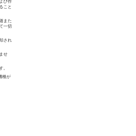
よび作
ること
随また
て一切
却され
ませ
す。
機種が