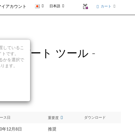
日本語
カート
マイアカウント
に位置しているこ
ップデート ツール -
イトです。
続行するかを選択で
あります。
ース日
ダウンロード
重要度
10年12月8日
推奨