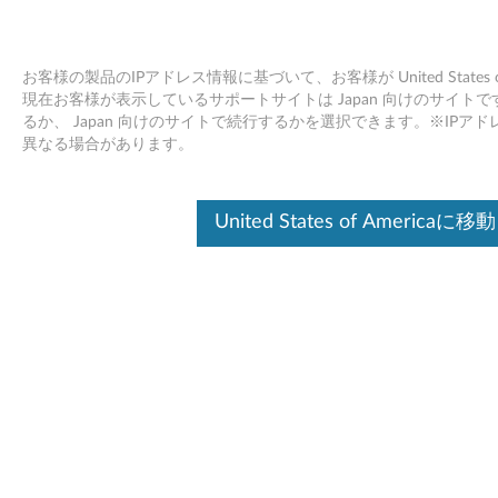
お客様の製品のIPアドレス情報に基づいて、お客様が United States
現在お客様が表示しているサポートサイトは Japan 向けのサイトです。Unit
るか、 Japan 向けのサイトで続行するかを選択できます。※IP
Skip to content
異なる場合があります。
USBポータブルCD-ROMドライ
United States of Americaに移動
ブ(P/N 33L5151)ドライバー
(DOS)
U
S
ドライバー
B
個別ダウンロード
ポ
ファイル名
USBポータブルCD-ROMドラ
ー
イブ(P/N 33L5151)ドライバ
ー(DOS)