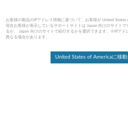
お客様の製品のIPアドレス情報に基づいて、お客様が United States
現在お客様が表示しているサポートサイトは Japan 向けのサイトです。Unit
るか、 Japan 向けのサイトで続行するかを選択できます。※IP
Skip to content
異なる場合があります。
Intel チップセット・デバイス・
United States of Americaに移動
ソフトウェア Windows 7 (32 bit,
64 bit) - ThinkCentre A70z
I
n
ドライバー
t
個別ダウンロード
e
ファイル名
Intel チップセット・デバイ
l
ス・ソフトウェア Windows
7 用