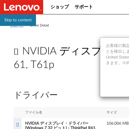
ショップ
サポート
Skip to content
サポート
>
Driver Detail
お客様の製品の
NVIDIA ディスプレイ・ドラ
とを検出しま
United S
61, T61p
きます。※
N
V
ドライバー
I
D
ファイル名
サイズ
I
NVIDIA ディスプレイ・ドライバー
106.006 MB
(Windows 7 32 ビット) - ThinkPad R61,