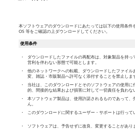
ー
(
本ソフトウェアのダウンロードにあたっては以下の使用条件
W
OS 等をご確認の上ダウンロードしてください。
i
使用条件
n
・
ダウンロードしたファイルの再配布は、対象製品を持っ
営利を伴わない形態で可能とします。
d
・
他のネットワークへの転載、ダウンロードしたファイル
変、雑誌・市販製品へ許可なく添付することを禁止しま
o
・
当社は、このダウンロードとそのソフトウェアの使用に
w
的、間接的な結果および損害に対して一切責任を負わな
・
本ソフトウェア製品は、使用許諾されるものであって、
s
ん。
7
・
このダウンロードに関するユーザー・サポートは行って
3
・
ソフトウェアは、予告せずに改良、変更することがあり