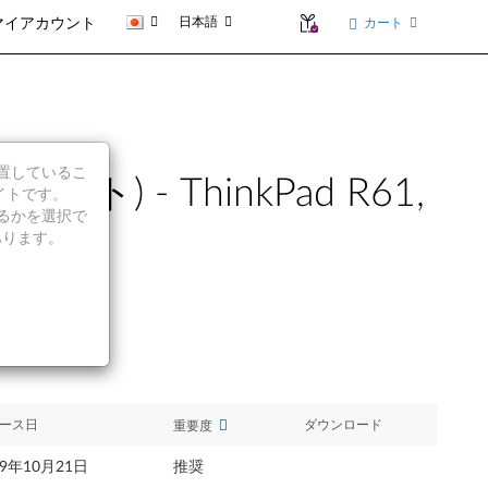
日本語
カート
マイアカウント
に位置しているこ
ト) - ThinkPad R61,
イトです。
続行するかを選択で
あります。
ース日
ダウンロード
重要度
09年10月21日
推奨