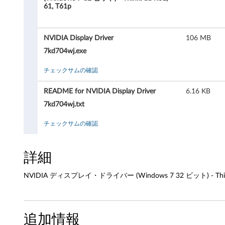
A
61, T61p
デ
NVIDIA Display Driver
106 MB
ィ
7kd704wj.exe
ス
チェックサムの確認
プ
README for NVIDIA Display Driver
6.16 KB
レ
7kd704wj.txt
イ
チェックサムの確認
・
詳細
ド
NVIDIA ディスプレイ・ドライバー (Windows 7 32 ビット) - ThinkP
ラ
イ
追加情報
バ