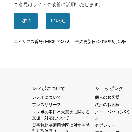
ご意見はサイトの改善に活用いたします。
a
d
はい
いいえ
R
6
エイリアス番号:
MIGR-73789
最終更新日:
2015年5月29日
1
,
6
1
レノボについて
ショッピング
レノボについて
個人のお客様
,
プレスリリース
法人のお客様
T
レノボの東日本大震災に関する
ノートパソコン&ウ
支援・対応について
ク
6
災害救助法適用地区に対する特
タブレット
別引取修理サービス