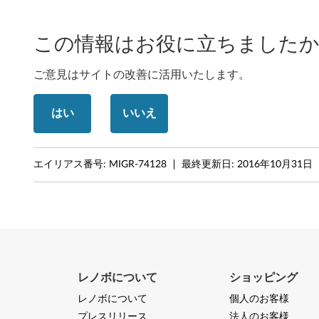
0
0
この情報はお役に立ちましたか
8
ご意見はサイトの改善に活用いたします。
,
はい
いいえ
R
H
エイリアス番号:
MIGR-74128
最終更新日:
2016年10月31日
E
L
5
,
レノボについて
ショッピング
S
レノボについて
個人のお客様
プレスリリース
法人のお客様