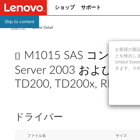
ショップ
サポート
Skip to content
サポート
>
Driver Detail
お客様の製品の
M1015 SAS コント
とを検出しま
United S
Server 2003 および 2008, 
きます。※
TD200, TD200x, RD210
M
1
ドライバー
0
1
ファイル名
サイズ