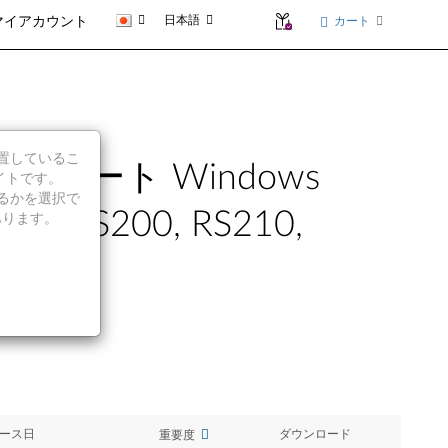
日本語
カート
マイアカウント
に位置しているこ
プデート Windows
イトです。
続行するかを選択で
rver TS200, RS210,
あります。
ース日
ダウンロード
重要度