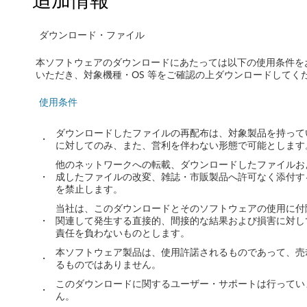
追加情報
ー
ト
ダウンロード・ファイル
W
本ソフトウェアのダウンロードにあたっては以下の使用条件を
いただき、対象機種・OS 等をご確認の上ダウンロードしてく
i
使用条件
n
ダウンロードしたファイルの再配布は、対象製品を持って
d
・
に対してのみ、また、営利を伴わない形態で可能とします
他のネットワークへの転載、ダウンロードしたファイルお
o
・
成したファイルの改変、雑誌・市販製品へ許可なく添付す
を禁止します。
w
当社は、このダウンロードとそのソフトウェアの使用に付
s
・
関連して発生する直接的、間接的な結果および損害に対し
責任を負わないものとします。
S
本ソフトウェア製品は、使用許諾されるものであって、売
・
るものではありません。
e
このダウンロードに関するユーザー・サポートは行ってい
・
ん。
r