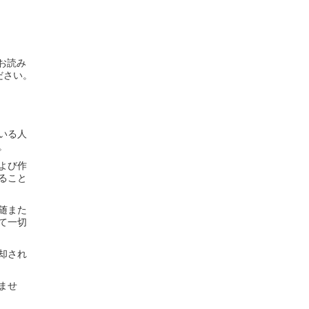
お読み
ださい。
いる人
。
よび作
ること
随また
て一切
却され
ませ