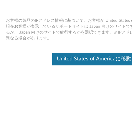
お客様の製品のIPアドレス情報に基づいて、お客様が United States
現在お客様が表示しているサポートサイトは Japan 向けのサイトです。Unit
るか、 Japan 向けのサイトで続行するかを選択できます。※IP
Skip to content
異なる場合があります。
NVIDIA VGA ドライバー
United States of Americaに移動
Windows XP 用 - Lenovo N200
(タイプ 0769)
N
V
ドライバー
I
個別ダウンロード
D
ファイル名
NVIDIA VGA ドライバー
I
オペレーティングシステム ：
Windows XP (32ビット)