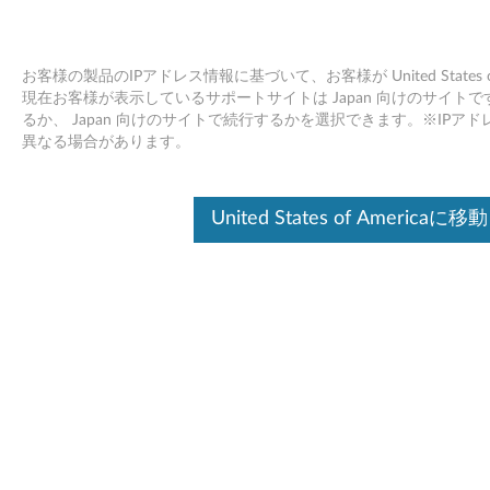
お客様の製品のIPアドレス情報に基づいて、お客様が United States
現在お客様が表示しているサポートサイトは Japan 向けのサイトです。Unit
るか、 Japan 向けのサイトで続行するかを選択できます。※IP
Skip to content
異なる場合があります。
インテル チップセットデバイス
United States of Americaに移動
ソフトウェア Windows Server
2003 (32 bit、64 bit)、 2008 (32
bit、64 bit) - ThinkServer TD200,
TD200x, TS200, RS210
イ
ン
ドライバー
テ