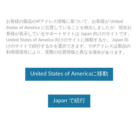
お客様の製品のIPアドレス情報に基づいて、お客様が United
States of America に位置していることを検出しましたが、現在お
客様が表示しているサポートサイトは Japan 向けのサイトです。
Skip to content
United States of America 向けのサイトに移動するか、 Japan 向
けのサイトで続行するかを選択できます。※IPアドレスは製品の
Bluetooth ドライバー Windows
利用環境等により、実際の位置情報と異なる場合があります。
Vista (32bit) - Lenovo G530 (タイ
プ 4446)
United States of Americaに移動
B
l
ドライバー
Japan で続行
u
個別ダウンロード
e
ファイル名
Bluetooth ドライバー
t
オペレーティングシステム ：
Windows Vista (32ビット)