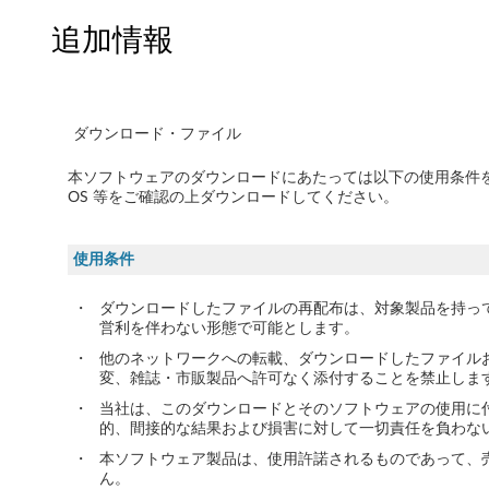
イ
追加情報
バ
ー
ダウンロード・ファイル
/
本ソフトウェアのダウンロードにあたっては以下の使用条件
ソ
OS 等をご確認の上ダウンロードしてください。
フ
使用条件
ト
・
ダウンロードしたファイルの再配布は、対象製品を持っ
ウ
営利を伴わない形態で可能とします。
・
他のネットワークへの転載、ダウンロードしたファイル
ェ
変、雑誌・市販製品へ許可なく添付することを禁止しま
ア
・
当社は、このダウンロードとそのソフトウェアの使用に
的、間接的な結果および損害に対して一切責任を負わな
-
・
本ソフトウェア製品は、使用許諾されるものであって、
ん。