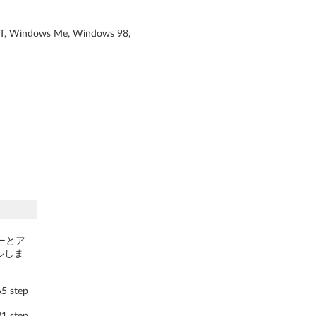
T, Windows Me, Windows 98,
ーとア
ルしま
 step
 step