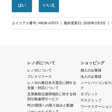
はい
いいえ
6
0
エイリアス番号:
MIGR-67073
最終更新日:
2020年3月5日
,
A
6
1
レノボについて
ショッピング
e
レノボについて
個人のお客様
,
プレスリリース
法人のお客様
レノボの東日本大震災に関する
ノートパソコン&ウ
M
支援・対応について
ク
5
災害救助法適用地区に対する特
タブレット
別引取修理サービス
デスクトップ
5
PCの環境への取り組みと配慮
ワークステーション
ソーシャルメディア