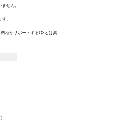
いません。
ます。
象機種がサポートするOSとは異
07）