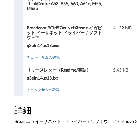
c
ThinkCentre A53, A55, A60, A61e, M55,
M55e
o
m
Broadcom BCM57xx NetXtreme ギガビ
41.22 MB
ット イーサネット ドライバー / ソフト
イ
ウェア
q3etn14us13.exe
ー
チェックサムの確認
サ
リリースレター（Readme/英語）
5.43 KB
ネ
q3etn14us13.txt
ッ
チェックサムの確認
ト
・
詳細
ド
Broadcom イーサネット・ドライバー / ソフトウェア - Lenovo 3000 J110
ラ