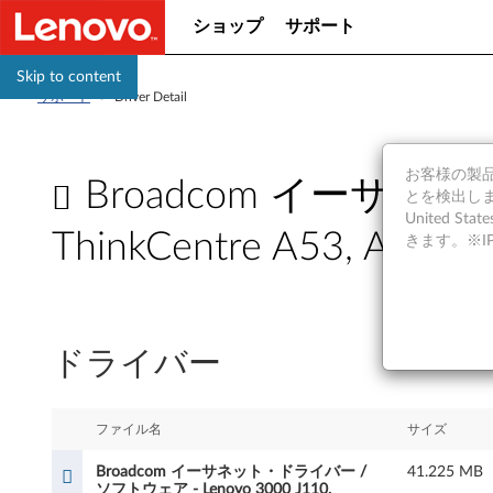
ショップ
サポート
Skip to content
サポート
>
Driver Detail
お客様の製品の
Broadcom イーサネット
とを検出しま
United S
ThinkCentre A53, A55, 
きます。※
B
r
ドライバー
o
a
ファイル名
サイズ
d
Broadcom イーサネット・ドライバー /
41.225 MB
ソフトウェア - Lenovo 3000 J110,