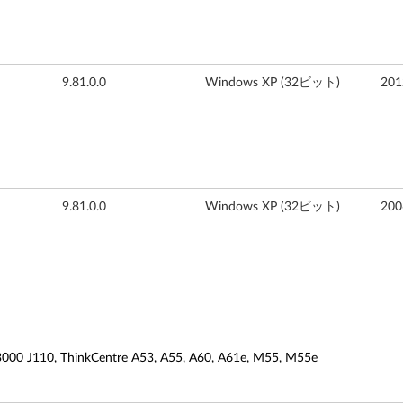
9.81.0.0
Windows XP (32ビット)
20
9.81.0.0
Windows XP (32ビット)
20
, ThinkCentre A53, A55, A60, A61e, M55, M55e