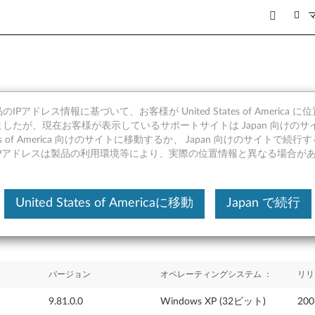
IPアドレス情報に基づいて、お客様が United States of America 
・ドライバー / ソフトウェア - L
したが、現在お客様が表示しているサポートサイトは Japan 向けのサ
tates of America 向けのサイトに移動するか、 Japan 向けのサイトで
A60, A61e, M55, M55e
IPアドレスは製品の利用環境等により、実際の位置情報と異なる場合が
United States of Americaに移動
Japan で続行
バージョン
オペレーティングシステム ：
リリ
9.81.0.0
Windows XP (32ビット)
20