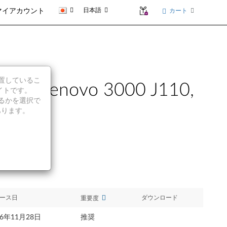
日本語
カート
マイアカウント
に位置しているこ
enovo 3000 J110,
イトです。
続行するかを選択で
あります。
ース日
ダウンロード
重要度
06年11月28日
推奨