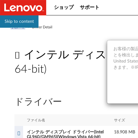
ショップ
サポート
Skip to content
サポート
>
Driver Detail
お客様の製品の
インテル ディスプレイ ドライバ
とを検出しま
United S
64-bit)
きます。※
イ
ン
ドライバー
テ
ル
ファイル名
サイズ
デ
インテル ディスプレイ ドライバー(Intel
18.908 MB
GL960/GM965)(Windows Vista 64-bit)