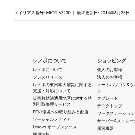
s
エイリアス番号:
MIGR-67230
最終更新日:
2014年6月23日
V
i
s
t
レノボについて
ショッピング
a
レノボについて
個人のお客様
6
プレスリリース
法人のお客様
レノボの東日本大震災に関する
ノートパソコン&ウ
4
支援・対応について
ク
災害救助法適用地区に対する特
タブレット
-
別引取修理サービス
デスクトップ
PCの環境への取り組みと配慮
b
ワークステーション
ソーシャルメディア
サーバー&ストレー
i
Lenovo オープンソース
周辺機器
採用情報