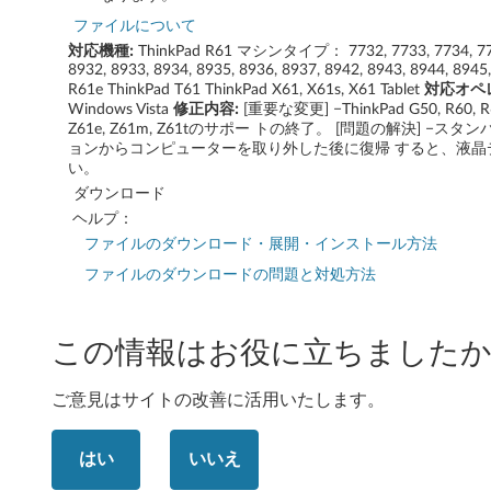
M
ファイルについて
9
対応機種:
ThinkPad R61 マシンタイプ： 7732, 7733, 7734, 7735
8932, 8933, 8934, 8935, 8936, 8937, 8942, 8943, 8944, 8945
6
R61e ThinkPad T61 ThinkPad X61, X61s, X61 Tablet
対応オペ
Windows Vista
修正内容:
[重要な変更] −ThinkPad G50, R60, R60e
Z61e, Z61m, Z61tのサポー トの終了。 [問題の解決] 
5
ョンからコンピューターを取り外した後に復帰 すると、液晶
い。
)
ダウンロード
(
ヘルプ：
ファイルのダウンロード・展開・インストール方法
W
ファイルのダウンロードの問題と対処方法
i
n
この情報はお役に立ちましたか
d
ご意見はサイトの改善に活用いたします。
o
はい
いいえ
w