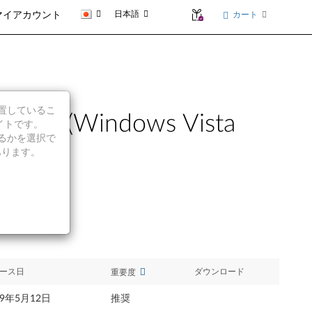
日本語
カート
マイアカウント
に位置しているこ
)(Windows Vista
イトです。
続行するかを選択で
あります。
ース日
ダウンロード
重要度
09年5月12日
推奨