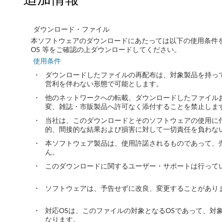
n
ダウンロード・ファイル
t
本ソフトウェアのダウンロードにあたっては以下の使用条件
e
OS 等をご確認の上ダウンロードしてください。
使用条件
l
・
ダウンロードしたファイルの再配布は、対象製品を持っ
営利を伴わない形態で可能とします。
G
・
他のネットワークへの転載、ダウンロードしたファイル
変、雑誌・市販製品へ許可なく添付することを禁止しま
L
・
当社は、このダウンロードとそのソフトウェアの使用に
9
的、間接的な結果および損害に対して一切責任を負わな
・
本ソフトウェア製品は、使用許諾されるものであって、
6
ん。
0
・
このダウンロードに関するユーザー・サポートは行って
/
・
ソフトウェアは、予告せずに改良、変更することがあり
G
・
対応OSは、このファイルの対象となるOSであって、対
なります。