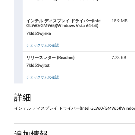
ィ
ス
インテル ディスプレイ ドライバー(Intel
18.9 MB
プ
GL960/GM965)(Windows Vista 64-bit)
7ld651wj.exe
レ
チェックサムの確認
イ
リリースレター (Readme)
7.73 KB
ド
7ld651wj.txt
ラ
チェックサムの確認
イ
バ
詳細
ー
インテル ディスプレイ ドライバー(Intel GL960/GM965)(Windows Vi
(
I
追加情報