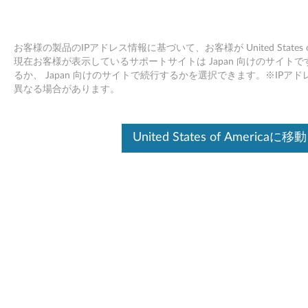
お客様の製品のIPアドレス情報に基づいて、お客様が United States
現在お客様が表示しているサポートサイトは Japan 向けのサイトです。Unit
るか、 Japan 向けのサイトで続行するかを選択できます。※IP
Skip to content
異なる場合があります。
RealTek LAN ドライバー
United States of Americaに移動
(Windows 7) - ThinkPad
SL410/SL510
R
e
ドライバー
a
個別ダウンロード
l
ファイル名
RealTek LAN ドライバー
T
オペレーティングシステム ：
Windows 7 (32ビット)