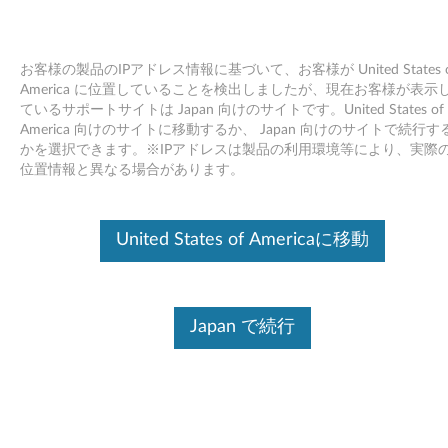
お客様の製品のIPアドレス情報に基づいて、お客様が United States o
America に位置していることを検出しましたが、現在お客様が表示
ているサポートサイトは Japan 向けのサイトです。United States of
Skip to content
America 向けのサイトに移動するか、 Japan 向けのサイトで続行す
かを選択できます。※IPアドレスは製品の利用環境等により、実際
スクロールポイント III/Pro, オプ
位置情報と異なる場合があります。
ティカル マウス ドライバー
（Windows Vista用） - デスクト
United States of Americaに移動
ップ/ワークステーション
ス
Japan で続行
ク
ドライバー
ロ
個別ダウンロード
ー
ファイル名
Readme ファイルスクロール