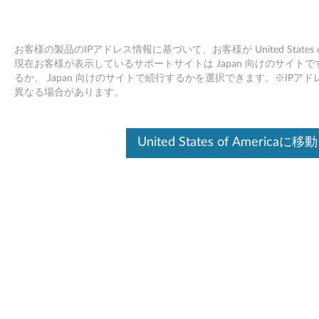
お客様の製品のIPアドレス情報に基づいて、お客様が United States
現在お客様が表示しているサポートサイトは Japan 向けのサイトです。Unit
るか、 Japan 向けのサイトで続行するかを選択できます。※IP
Skip to content
異なる場合があります。
JMicron メディアカードリーダ
United States of Americaに移動
ー・ドライバー Windows 7（32
bit/64 bit） Vista（32 bit/64
bit） XP - ThinkPad L412/L512
J
M
ドライバー
i
個別ダウンロード
c
ファイル名
JMicron メディアカードリー