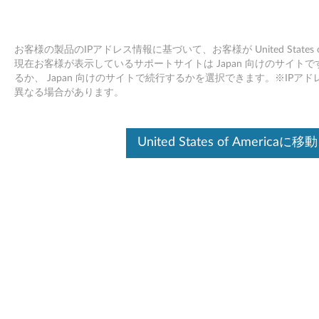
お客様の製品のIPアドレス情報に基づいて、お客様が United States
現在お客様が表示しているサポートサイトは Japan 向けのサイトです。Unit
るか、 Japan 向けのサイトで続行するかを選択できます。※IP
Skip to content
異なる場合があります。
インテル AMT 4.2 ローカル マネ
United States of Americaに移動
ージャビリティー サービス
(LMS)および シリアル オーバー
LAN (SOL) ドライバー
イ
ン
ドライバー
テ
個別ダウンロード
ル
ファイル名
インテル AMT 4.2 ローカ