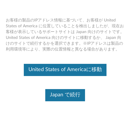
お客様の製品のIPアドレス情報に基づいて、お客様が United
States of America に位置していることを検出しましたが、現在お
客様が表示しているサポートサイトは Japan 向けのサイトです。
Skip to content
United States of America 向けのサイトに移動するか、 Japan 向
けのサイトで続行するかを選択できます。※IPアドレスは製品の
Elan ThinkPad UltraNav ドライバ
利用環境等により、実際の位置情報と異なる場合があります。
ー (Windows 11 64bit バージョ
ン21H2 以上/ 10 64bit バージョ
United States of Americaに移動
ン1803 以上) - ThinkPad T495s,
X395
Japan で続行
E
l
コンテンツ内容
a
対象製品
追加情報